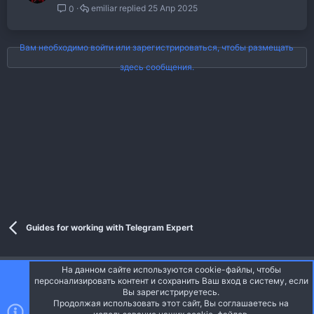
emiliar
25 Апр 2025
0
Вам необходимо войти или зарегистрироваться, чтобы размещать
здесь сообщения.
Guides for working with Telegram Expert
На данном сайте используются cookie-файлы, чтобы
Style and add-ons by ThemeHouse
персонализировать контент и сохранить Ваш вход в систему, если
Перевод от Jumuro ®
Вы зарегистрируетесь.
Ширина
Запросы
14
Время
0.0426s
Память
Продолжая использовать этот сайт, Вы соглашаетесь на
3.34MB