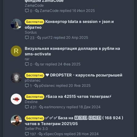
фондом ZamaCode
ZamaCode
ZamaCode
16 Июл 2025
0
Конвертор tdata в session + json и
Бесплатно
обратно
Sordus
yuri72
20 Апр 2025
23
Визуальная конвертация долларов в рубли на
R
sms-activate
rar
rar
24 Фев 2025
0
❤️ DROPSTER - карусель розыгрышей
Бесплатно
p0slanec
p0slanec
20 Янв 2025
1
⚡️База на 42515 чатов телеграм⚡️
Бесплатно
Dexline
earlmorency
18 Дек 2024
431
✅ ✅ ✅ База на 1️⃣6️⃣8️⃣.9️⃣2️⃣4️⃣ ( 168 924 )
Бесплатно
чатов в Телеграм 2021/05
Seller Pro 3.0
xSpecOops
28 Ноя 2024
197