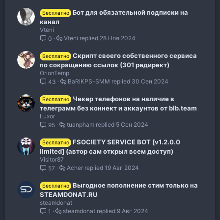
Бот для обязательной подписки на
Бесплатно
канал
Vteni
Vteni
28 Ноя 2024
0
Скрипт своего собственного сервиса
Бесплатно
по сокращению ссылок (301 редирект)
OrionTemp
BaRiKPS-SMM
30 Сен 2024
43
Чекер телефонов на наличие в
Бесплатно
телеграмм без коннект и аккаунтов от blb.team
Luxor
tuanpham
5 Сен 2024
95
FSOCIETY SERVICE BOT [v1.2.0.0
Бесплатно
limited] (автор сам открыл всем доступ)
Visitor87
Acher
19 Авг 2024
57
Выгодное пополнение стим только на
Бесплатно
STEAMDONAT.RU
steamdonat
steamdonat
9 Авг 2024
1