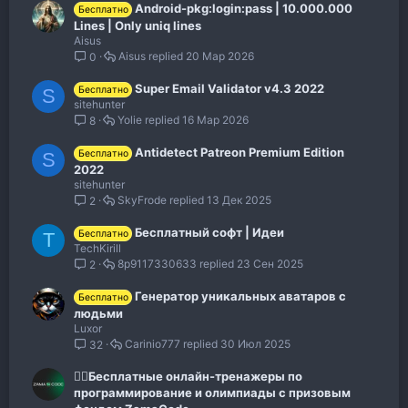
Android-pkg:login:pass | 10.000.000
Бесплатно
Lines | Only uniq lines
Aisus
Aisus
20 Мар 2026
0
Super Email Validator v4.3 2022
Бесплатно
S
sitehunter
Yolie
16 Мар 2026
8
Antidetect Patreon Premium Edition
Бесплатно
S
2022
sitehunter
SkyFrode
13 Дек 2025
2
Бесплатный софт | Идеи
Бесплатно
T
TechKirill
8p9117330633
23 Сен 2025
2
Генератор уникальных аватаров с
Бесплатно
людьми
Luxor
Carinio777
30 Июл 2025
32
🙋‍♂️Бесплатные онлайн-тренажеры по
программирование и олимпиады с призовым