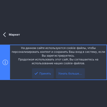
Маркет
На данном сайте используются cookie-файлы, чтобы
Style and add-ons by ThemeHouse
персонализировать контент и сохранить Ваш вход в систему, если
Перевод от Jumuro ®
Вы зарегистрируетесь.
Ширина
Запросы
14
Время
0.0655s
Память
3.64MB
Продолжая использовать этот сайт, Вы соглашаетесь на
использование наших cookie-файлов.
Верх
Низ
Russian (RU)
Принять
Узнать больше.…
Обратная связь
Условия и правила
Политика конфиденциальности
R
Помощь
Главная
S
S