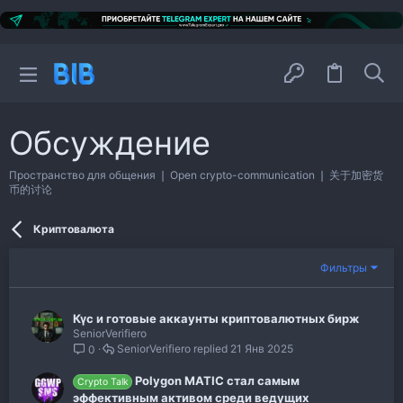
Обсуждение
Пространство для общения ❘ Open crypto-communication ❘ 关于加密货
币的讨论
Криптовалюта
Фильтры
Күс и готовые аккаунты криптовалютных бирж
SeniorVerifiero
SeniorVerifiero
21 Янв 2025
0
Polygon MATIC стал самым
Crypto Talk
эффективным активом среди ведущих