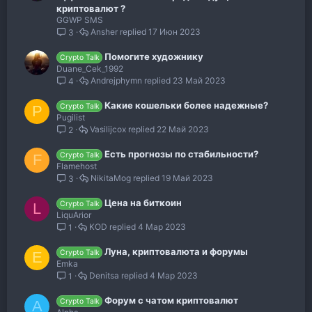
криптовалют ?
GGWP SMS
Ansher
17 Июн 2023
3
Помогите художнику
Crypto Talk
Duane_Cek_1992
Andrejphymn
23 Май 2023
4
Какие кошельки более надежные?
Crypto Talk
P
Pugilist
Vasilijcox
22 Май 2023
2
Есть прогнозы по стабильности?
Crypto Talk
F
Flamehost
NikitaMog
19 Май 2023
3
Цена на биткоин
Crypto Talk
L
LiquArior
KOD
4 Мар 2023
1
Луна, криптовалюта и форумы
Crypto Talk
E
Emka
Denitsa
4 Мар 2023
1
Форум с чатом криптовалют
Crypto Talk
A