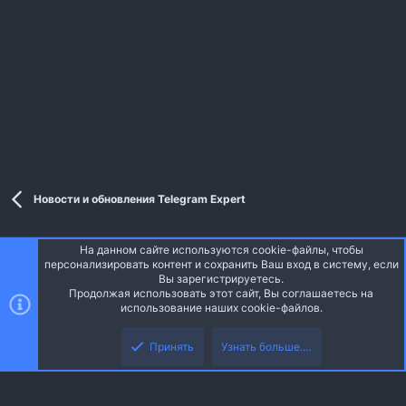
Новости и обновления Telegram Expert
На данном сайте используются cookie-файлы, чтобы
Style and add-ons by ThemeHouse
персонализировать контент и сохранить Ваш вход в систему, если
Перевод от Jumuro ®
Вы зарегистрируетесь.
Ширина
Запросы
14
Время
0.0476s
Память
3.59MB
Продолжая использовать этот сайт, Вы соглашаетесь на
использование наших cookie-файлов.
Верх
Низ
Russian (RU)
Принять
Узнать больше.…
Обратная связь
Условия и правила
Политика конфиденциальности
R
Помощь
Главная
S