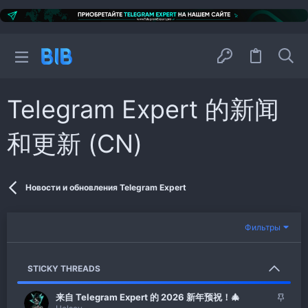
Telegram Expert 的新闻
和更新 (CN)
Новости и обновления Telegram Expert
Фильтры
STICKY THREADS
З
来自 Telegram Expert 的 2026 新年预祝！🎄