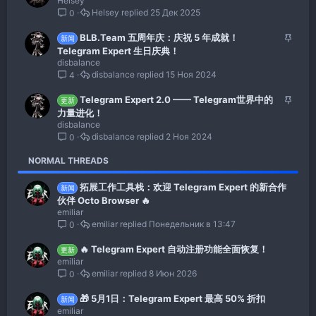
Helsey
а
Helsey
25 Дек 2025
0
к
р
З
BLB.Team 五周年庆：庆祝 5 年成就！
е
新闻
а
Telegram Expert 生日庆典！
п
к
disbalance
л
disbalance
15 Ноя 2024
р
4
е
е
н
З
Telegram Expert 2.0 —— Telegram世界中的
п
更新
о
а
力量进化！
л
к
disbalance
е
disbalance
2 Ноя 2024
р
0
н
е
о
NORMAL THREADS
п
л
拓展工作工具栈：欢迎 Telegram Expert 的新合作
е
新闻
伙伴 Octo Browser 🔥
н
emiliar
о
emiliar
Понедельник в 13:47
0
🔥 Telegram Expert 自动注册功能全面恢复！
更新
emiliar
emiliar
8 Июн 2026
0
🎁 5月1日：Telegram Expert 最高 50% 折扣
新闻
emiliar