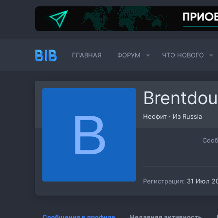
ГЛАВНАЯ
ФОРУМ
ЧТО НОВОГО
Brentdou
B
Неофит
·
Из
Russia
Соо
Регистрация
31 Июл 2
Сообщения в профиле
Недавняя активность