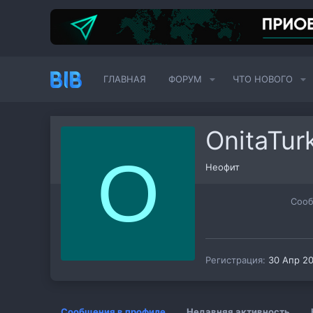
ГЛАВНАЯ
ФОРУМ
ЧТО НОВОГО
OnitaTur
O
Неофит
Соо
Регистрация
30 Апр 2
Сообщения в профиле
Недавняя активность