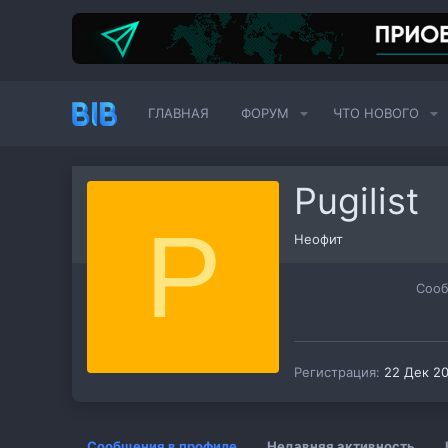
ГЛАВНАЯ
ФОРУМ
ЧТО НОВОГО
Pugilist
P
Неофит
Соо
Регистрация
22 Дек 2
Сообщения в профиле
Недавняя активность