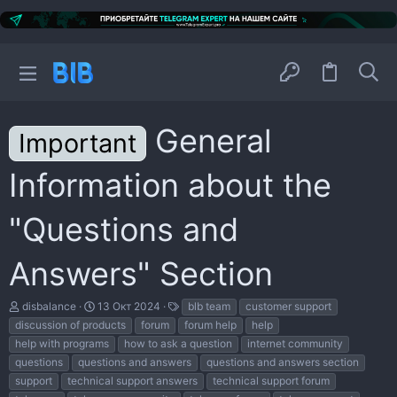
General
Important
Information about the
"Questions and
Answers" Section
А
Д
Т
disbalance
13 Окт 2024
blb team
customer support
в
а
е
discussion of products
forum
forum help
help
т
т
г
help with programs
how to ask a question
internet community
о
а
и
р
н
questions
questions and answers
questions and answers section
т
а
support
technical support answers
technical support forum
е
ч