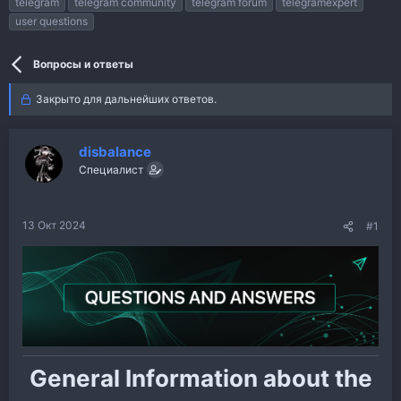
telegram
telegram community
telegram forum
telegramexpert
м
а
user questions
ы
л
а
Вопросы и ответы
Закрыто для дальнейших ответов.
disbalance
Специалист
13 Окт 2024
#1
General Information about the