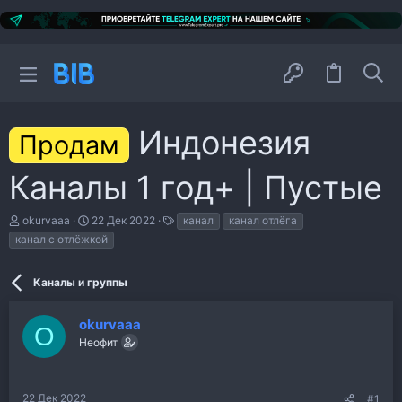
Индонезия
Продам
Каналы 1 год+ | Пустые
А
Д
Т
okurvaaa
22 Дек 2022
канал
канал отлёга
в
а
е
канал с отлёжкой
т
т
г
о
а
и
р
н
Каналы и группы
т
а
е
ч
м
а
okurvaaa
O
ы
л
Неофит
а
22 Дек 2022
#1