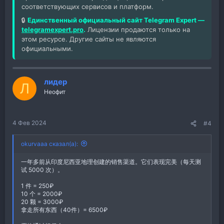
соответствующих сервисов и платформ.
🔒
Единственный официальный сайт Telegram Expert —
telegramexpert.pro
.
Лицензии продаются только на
этом ресурсе. Другие сайты не являются
официальными.
лидер
Л
Неофит
4 Фев 2024
#4
okurvaaa сказал(а):
一年多前从印度尼西亚地理创建的销售渠道。它们表现完美（每天测
试 5000 次）。
1 件 = 250₽
10 个 = 2000₽
20 颗 = 3000₽
拿走所有东西（40件）= 6500₽