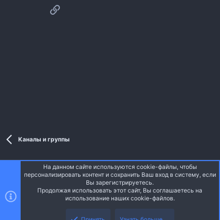
Ссылка
Каналы и группы
На данном сайте используются cookie-файлы, чтобы
Style and add-ons by ThemeHouse
персонализировать контент и сохранить Ваш вход в систему, если
Перевод от Jumuro ®
Вы зарегистрируетесь.
Ширина
Запросы
15
Время
0.0474s
Память
3.70MB
Продолжая использовать этот сайт, Вы соглашаетесь на
использование наших cookie-файлов.
Верх
Низ
Russian (RU)
Принять
Узнать больше.…