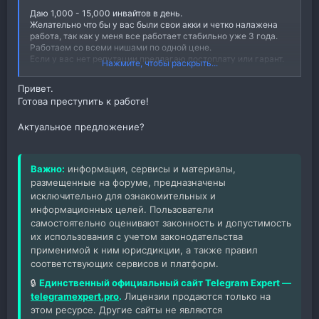
Даю 1,000 - 15,000 инвайтов в день.
Желательно что бы у вас были свои акки и четко налажена
работа, так как у меня все работает стабильно уже 3 года.
Работаем со всеми нишами по одной цене.
Если у вас нет репутации предлагаю постоплату или гарант.
Нажмите, чтобы раскрыть...
Ищу профессионала который взяв мой объем не словит
стресс на пол пути.
Привет.
Оплата 2.5р за инвайт. Умников и посредников прошу
Готова преступить к работе!
проходить мимо!
Первый контакт через личку.
Актуальное предложение?
Важно:
информация, сервисы и материалы,
размещенные на форуме, предназначены
исключительно для ознакомительных и
информационных целей. Пользователи
самостоятельно оценивают законность и допустимость
их использования с учетом законодательства
применимой к ним юрисдикции, а также правил
соответствующих сервисов и платформ.
🔒
Единственный официальный сайт Telegram Expert —
telegramexpert.pro
.
Лицензии продаются только на
этом ресурсе. Другие сайты не являются