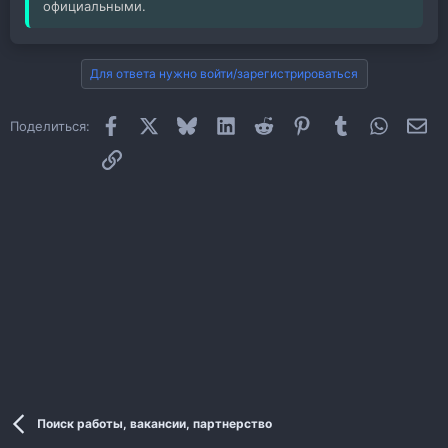
официальными.
Для ответа нужно войти/зарегистрироваться
Facebook
X
Bluesky
LinkedIn
Reddit
Pinterest
Tumblr
WhatsAp
Эл
Поделиться:
Ссылка
Поиск работы, вакансии, партнерство