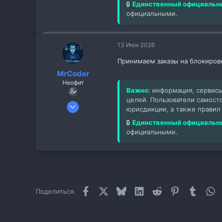
🔒
Единственный официальны
официальными.
13 Июн 2026
Принимаем заказы на блокировку
MrCoder
Неофит
Важно:
информация, сервисы
целей. Пользователи самост
5 Сен 2025
юрисдикции, а также правил
2
🔒
Единственный официальны
0
официальными.
1
Facebook
X
Bluesky
LinkedIn
Reddit
Pinterest
Tumblr
W
Поделиться: