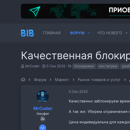
ГЛАВНАЯ
ФОРУМ
ЧТО НОВОГО
Качественная блокир
А
Д
Т
MrCoder
5 Сен 2025
блокировка
инстаграм
раз
в
а
е
т
т
г
о
Форум
а
Маркет
и
Рынок товаров и услуг
р
н
т
а
5 Сен 2025
е
ч
м
а
Качественно заблокируем време
ы
л
а
MrCoder
А так же: Уберем ограничения 
Неофит
Цена индивидуальна для каждог
5 Сен 2025