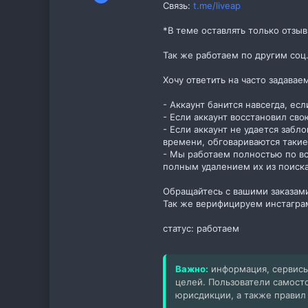
Связь:
t.me/liveap
2
0
*В теме оставлять только отзы
1
Так же работаем по другим соц
Хочу ответить на часто задава
- Аккаунт банится навсегда, есл
- Если аккаунт восстановил сво
- Если аккаунт не удается забл
времени, обговариваются такие
- Мы работаем полностью по вс
полным удалением их из поиска
Обращайтесь с вашими заказами
Так же верифицируем инстаграм
статус: работаем
Важно:
информация, сервисы
целей. Пользователи самост
юрисдикции, а также правил