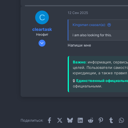
а
к
ц
12 Сен 2025
C
и
и
Kingsman сказал(а):
:
cleartask
Неофит
i am also looking for this.
22 Дек 2024
Напиши мне
15
1
Важно:
информация, сервисы
3
целей. Пользователи самост
юрисдикции, а также правил
🔒
Единственный официальны
официальными.
Facebook
X
Bluesky
LinkedIn
Reddit
Pinterest
Tumblr
W
Поделиться: