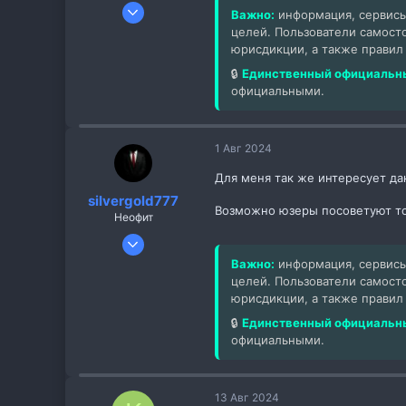
26 Дек 2022
Важно:
информация, сервисы
5
целей. Пользователи самост
юрисдикции, а также правил
3
3
🔒
Единственный официальны
официальными.
1 Авг 2024
Для меня так же интересует дан
silvergold777
Возможно юзеры посоветуют тол
Неофит
8 Дек 2019
5
Важно:
информация, сервисы
целей. Пользователи самост
0
юрисдикции, а также правил
1
🔒
Единственный официальны
официальными.
13 Авг 2024