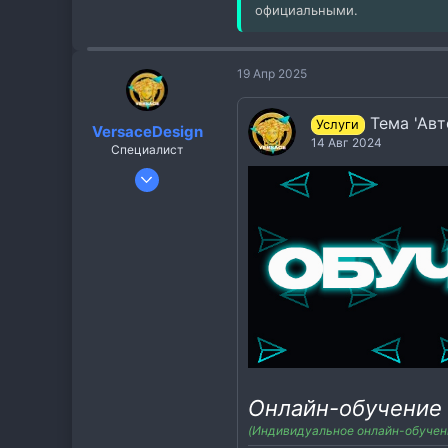
0
официальными.
1
19 Апр 2025
Тема 'Авторск
Услуги
VersaceDesign
14 Авг 2024
Специалист
6 Апр 2023
50
8
8
Онлайн-обучение 
(Индивидуальное онлайн-обучени