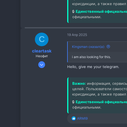
юрисдикции, а также правил
🔒
Единственный официальны
официальными.
19 Апр 2025
C
Kingsman сказал(а):
cleartask
Неофит
i am also looking for this.
22 Дек 2024
Hello, give me your telegram.
15
1
Важно:
информация, сервисы
3
целей. Пользователи самост
юрисдикции, а также правил
🔒
Единственный официальны
официальными.
ARMI9
Р
е