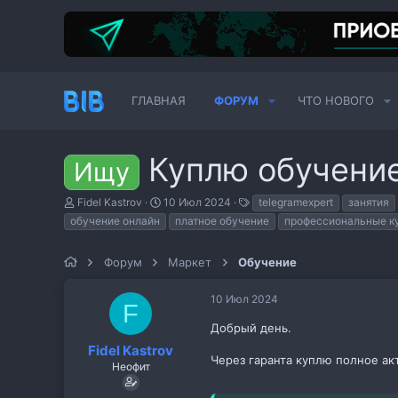
ГЛАВНАЯ
ФОРУМ
ЧТО НОВОГО
Куплю обучени
Ищу
А
Д
Т
Fidel Kastrov
10 Июл 2024
telegramexpert
занятия
в
а
е
обучение онлайн
платное обучение
профессиональные к
т
т
г
о
а
и
р
н
Форум
Маркет
Обучение
т
а
е
ч
10 Июл 2024
м
а
F
ы
л
Добрый день.
а
Fidel Kastrov
Через гаранта куплю полное ак
Неофит