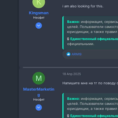
K
i am also looking for this.
Kingsman
Неофит
Важно:
информация, сервисы
8 Янв 2022
целей. Пользователи самост
8
юрисдикции, а также правил
3
🔒
Единственный официальны
3
официальными.
ARMI9
Р
е
а
к
ц
18 Апр 2025
M
и
и
Напишите мне на тг по поводу 
:
MasterMarketin
g
Важно:
информация, сервисы
Неофит
целей. Пользователи самост
2 Апр 2025
юрисдикции, а также правил
8
🔒
Единственный официальны