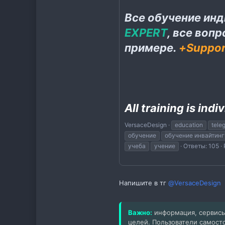
Все обучение ин
EXPERT
, все воп
примере.
+Suppor
All training is indi
VersaceDesign
education
tele
обучение
обучение инвайтинг
учеба
учение
Ответы: 105
Напишите в тг
@VersaceDesign
Важно:
информация, сервисы
целей. Пользователи самост