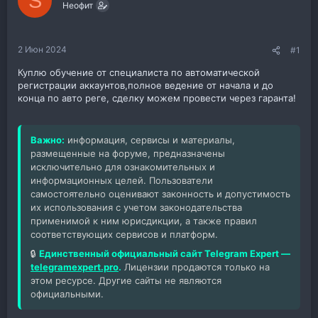
S
м
Неофит
а
ы
л
а
2 Июн 2024
#1
Куплю обучение от специалиста по автоматической
регистрации аккаунтов,полное ведение от начала и до
конца по авто реге, сделку можем провести через гаранта!
Важно:
информация, сервисы и материалы,
размещенные на форуме, предназначены
исключительно для ознакомительных и
информационных целей. Пользователи
самостоятельно оценивают законность и допустимость
их использования с учетом законодательства
применимой к ним юрисдикции, а также правил
соответствующих сервисов и платформ.
🔒
Единственный официальный сайт Telegram Expert —
telegramexpert.pro
.
Лицензии продаются только на
этом ресурсе. Другие сайты не являются
официальными.