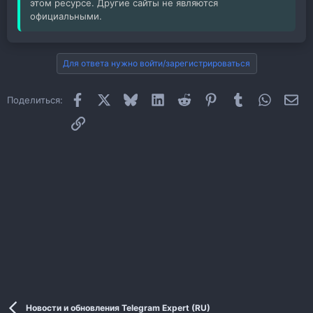
этом ресурсе. Другие сайты не являются
официальными.
Для ответа нужно войти/зарегистрироваться
Facebook
X
Bluesky
LinkedIn
Reddit
Pinterest
Tumblr
WhatsAp
Эл
Поделиться:
Ссылка
Новости и обновления Telegram Expert (RU)