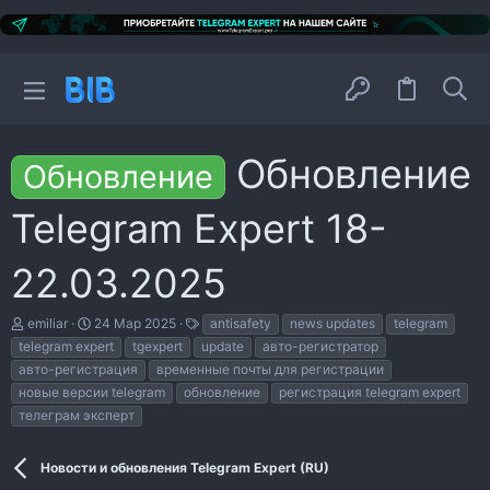
Обновление
Обновление
Telegram Expert 18-
22.03.2025
А
Д
Т
emiliar
24 Мар 2025
antisafety
news updates
telegram
в
а
е
telegram expert
tgexpert
update
авто-регистратор
т
т
г
авто-регистрация
временные почты для регистрации
о
а
и
р
н
новые версии telegram
обновление
регистрация telegram expert
т
а
телеграм эксперт
е
ч
м
а
ы
л
Новости и обновления Telegram Expert (RU)
а