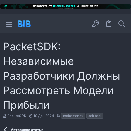
PacketSDK:
Независимые
Разработчики Должны
Рассмотреть Модели
Прибыли
А
Д
Т
PacketSDK
19 Дек 2024
makemoney
sdk tool
в
а
е
т
т
г
о
а
и
Авторские статьи