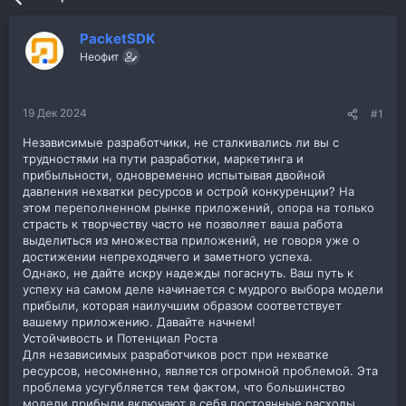
р
н
т
а
PacketSDK
е
ч
м
а
Неофит
ы
л
а
19 Дек 2024
#1
Независимые разработчики, не сталкивались ли вы с
трудностями на пути разработки, маркетинга и
прибыльности, одновременно испытывая двойной
давления нехватки ресурсов и острой конкуренции? На
этом переполненном рынке приложений, опора на только
страсть к творчеству часто не позволяет ваша работа
выделиться из множества приложений, не говоря уже о
достижении непреходячего и заметного успеха.
Однако, не дайте искру надежды погаснуть. Ваш путь к
успеху на самом деле начинается с мудрого выбора модели
прибыли, которая наилучшим образом соответствует
вашему приложению. Давайте начнем!
Устойчивость и Потенциал Роста
Для независимых разработчиков рост при нехватке
ресурсов, несомненно, является огромной проблемой. Эта
проблема усугубляется тем фактом, что большинство
модели прибыли включают в себя постоянные расходы.