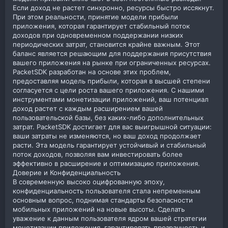
Если доход не растет синхронно, ресурсы быстро иссякнут.
При этом реальности, принятие модели прибыли
приложения, которая гарантирует стабильный поток
доходов при одновременном поддержании низких
периодических затрат, становится крайне важным. Этот
баланс является решающим для поддержания присутствия
вашего приложения на рынке при ограниченных ресурсах.
PacketSDK разработан на основе этих проблем,
предоставляя модель прибыли, которая в высшей степени
согласуется с цели роста вашего приложения. С нашими
инструментами монетизации приложений, ваш потенциал
доход растет с каждым расширением вашей
пользовательской базы, без каких-либо дополнительных
затрат. PacketSDK достигает для вас выигрышной ситуации:
ваши затраты не изменяются, но ваш доход продолжает
расти. Эта модель гарантирует устойчивый и стабильный
поток доходов, позволяя вам инвестировать более
эффективно в расширение и оптимизацию приложения.
Доверие и Конфиденциальность
В современную высоко оцифрованную эпоху,
конфиденциальность пользователя стала непременным
основным вопрос, поднимая стандарты безопасности
мобильных приложений на новые высоты. Сделать
уважение к данным пользователя ядром вашей стратегии
монетизации приложения, гарантировать прозрачность и