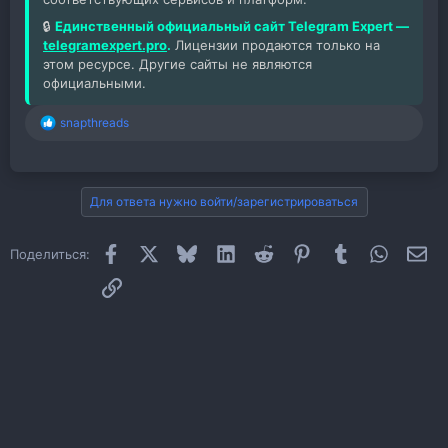
🔒
Единственный официальный сайт Telegram Expert —
telegramexpert.pro
.
Лицензии продаются только на
этом ресурсе. Другие сайты не являются
официальными.
snapthreads
Р
е
а
к
ц
Для ответа нужно войти/зарегистрироваться
и
и
:
Facebook
X
Bluesky
LinkedIn
Reddit
Pinterest
Tumblr
WhatsAp
Эл
Поделиться:
Ссылка