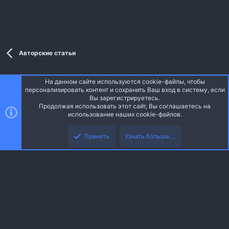
Авторские статьи
На данном сайте используются cookie-файлы, чтобы
Style and add-ons by ThemeHouse
персонализировать контент и сохранить Ваш вход в систему, если
Перевод от Jumuro ®
Вы зарегистрируетесь.
Ширина
Запросы
15
Время
0.1721s
Память
3.68MB
Продолжая использовать этот сайт, Вы соглашаетесь на
использование наших cookie-файлов.
Верх
Низ
Russian (RU)
Принять
Узнать больше.…
Обратная связь
Условия и правила
Политика конфиденциальности
R
Помощь
Главная
S
S