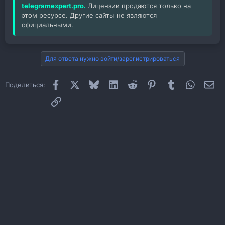
telegramexpert.pro
.
Лицензии продаются только на
этом ресурсе. Другие сайты не являются
официальными.
Для ответа нужно войти/зарегистрироваться
Facebook
X
Bluesky
LinkedIn
Reddit
Pinterest
Tumblr
WhatsAp
Эл
Поделиться:
Ссылка