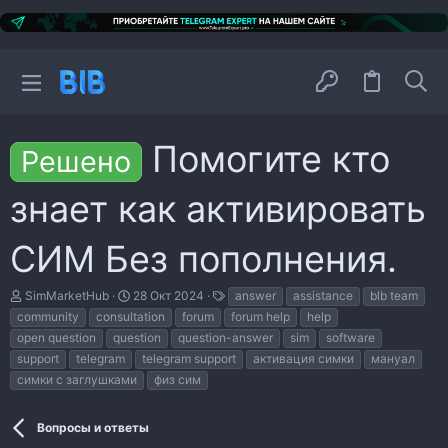
Помогите кто
Решено
знает как активировать
СИМ Без пополнения.
А
Д
Т
SimMarketHub
28 Окт 2024
answer
assistance
blb team
в
а
е
community
consultation
forum
forum help
help
т
т
г
open question
question
question-answer
sim
software
о
а
и
р
н
support
telegram
telegram support
активация симки
мануал
т
а
симки с заглушками
физ сим
е
ч
м
а
ы
л
Вопросы и ответы
а