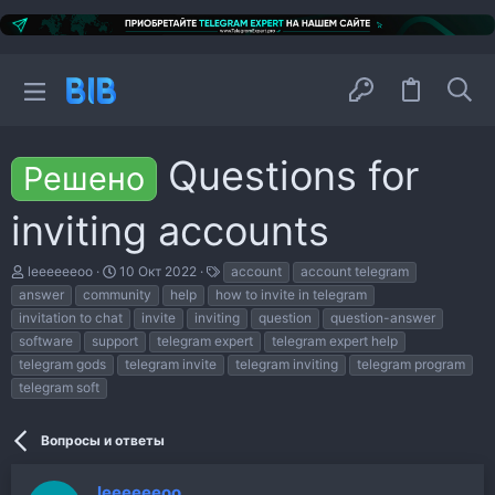
Questions for
Решено
inviting accounts
А
Д
Т
leeeeeeoo
10 Окт 2022
account
account telegram
в
а
е
answer
community
help
how to invite in telegram
т
т
г
invitation to chat
invite
inviting
question
question-answer
о
а
и
р
н
software
support
telegram expert
telegram expert help
т
а
telegram gods
telegram invite
telegram inviting
telegram program
е
ч
telegram soft
м
а
ы
л
а
Вопросы и ответы
leeeeeeoo