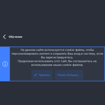
Обучение
На данном сайте используются cookie-файлы, чтобы
Style and add-ons by ThemeHouse
персонализировать контент и сохранить Ваш вход в систему, если
Перевод от Jumuro ®
Вы зарегистрируетесь.
Ширина
Запросы
15
Время
0.0401s
Память
3.64MB
Продолжая использовать этот сайт, Вы соглашаетесь на
использование наших cookie-файлов.
Верх
Низ
Russian (RU)
Принять
Узнать больше.…
Обратная связь
Условия и правила
Политика конфиденциальности
R
Помощь
Главная
S
S