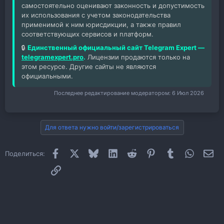
самостоятельно оценивают законность и допустимость
их использования с учетом законодательства
применимой к ним юрисдикции, а также правил
соответствующих сервисов и платформ.
🔒
Единственный официальный сайт Telegram Expert —
telegramexpert.pro
.
Лицензии продаются только на
этом ресурсе. Другие сайты не являются
официальными.
Последнее редактирование модератором:
6 Июл 2026
Для ответа нужно войти/зарегистрироваться
Facebook
X
Bluesky
LinkedIn
Reddit
Pinterest
Tumblr
WhatsAp
Эл
Поделиться:
Ссылка