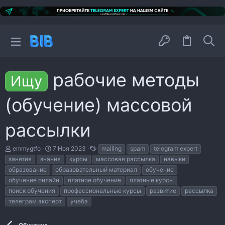
рабочие методы
Ищу
(обучение) массовой
рассылки
А
Д
Т
emmygtfo
7 Ноя 2023
mailing
spam
telegram expert
в
а
е
занятия
знания
курсы
массовая рассылка
навыки
т
т
г
образование
образовательный материал
обучение
о
а
и
р
н
обучение онлайн
платное обучение
платные курсы
т
а
поиск обучения
профессиональные курсы
развитие
рассылка
е
ч
телеграм эксперт
учеба
м
а
ы
л
а