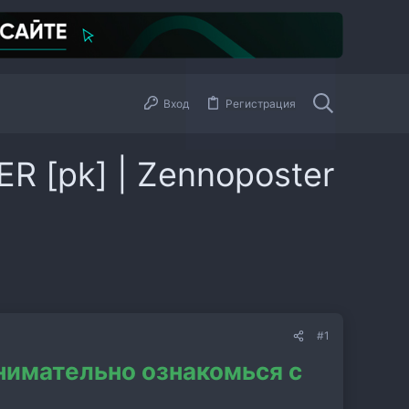
Вход
Регистрация
R [pk] | Zennoposter
#1
внимательно ознакомься с