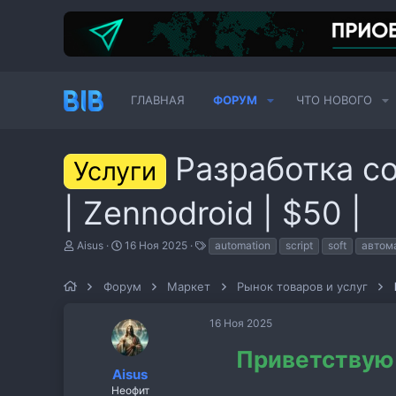
ГЛАВНАЯ
ФОРУМ
ЧТО НОВОГО
Разработка со
Услуги
| Zennodroid | $50 |
А
Д
Т
Aisus
16 Ноя 2025
automation
script
soft
автом
в
а
е
т
т
г
о
Форум
а
Маркет
и
Рынок товаров и услуг
р
н
т
а
16 Ноя 2025
е
ч
м
а
Приветствую 
ы
л
а
Aisus
Неофит