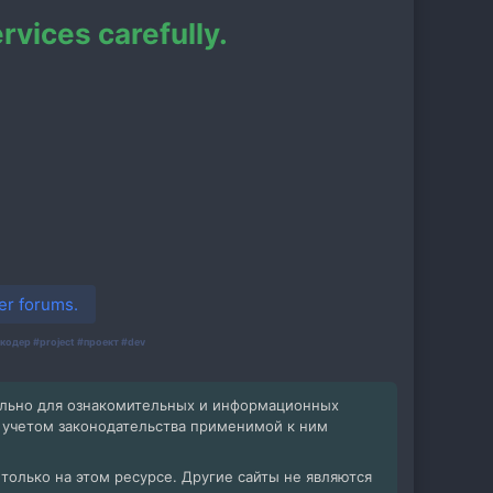
vices carefully.
er forums.
кодер #project #проект #dev
ельно для ознакомительных и информационных
с учетом законодательства применимой к ним
олько на этом ресурсе. Другие сайты не являются