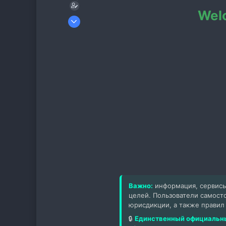
Welc
16 Ноя 2025
2
0
1
Важно:
информация, сервисы
целей. Пользователи самост
юрисдикции, а также правил
🔒
Единственный официальны