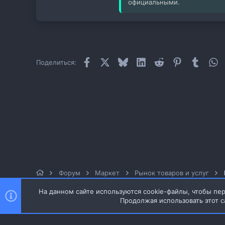
официальными.
Facebook
X
Bluesky
LinkedIn
Reddit
Pinterest
Tumblr
W
Поделиться:
Форум
Маркет
Рынок товаров и услуг
На данном сайте используются cookie-файлы, чтобы пер
Продолжая использовать этот с
Style and add-ons by ThemeHouse
Перевод от Jumuro ®
Ширина
Запросы
15
Время
0.0532s
Память