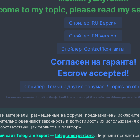
ome to my topic, please read my ser
Спойлер:
RU Версия:
Спойлер:
EN Version:
Спойлер:
Contact/Контакты:
Согласен на гаранта!
Escrow accepted!
Спойлер:
Темы на других форумах. / Topics on oth
#автоматизация #automation #софт #soft #скрипт #script #разработчик #developer #coder #
 и материалы, размещенные на форуме, предназначены исключит
оятельно оценивают законность и допустимость их использования 
 соответствующих сервисов и платформ.
й сайт Telegram Expert —
telegramexpert.pro
.
Лицензии продаются т