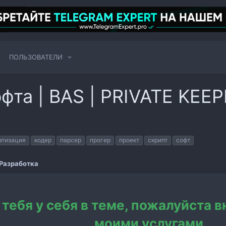
ПОЛЬЗОВАТЕЛИ
фта | BAS | PRIVATE KEEPE
атизация
кодер
парсер
прогер
проект
скрипт
софт
Разработка
тебя у себя в теме, пожалуйста 
моими услугами.