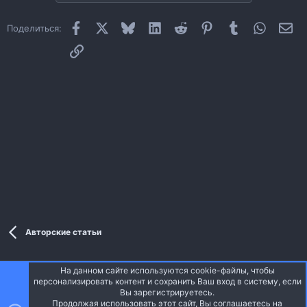
и
:
Facebook
X
Bluesky
LinkedIn
Reddit
Pinterest
Tumblr
WhatsAp
Эл
Поделиться:
Ссылка
Авторские статьи
На данном сайте используются cookie-файлы, чтобы
Style and add-ons by ThemeHouse
персонализировать контент и сохранить Ваш вход в систему, если
Перевод от Jumuro ®
Вы зарегистрируетесь.
Ширина
Запросы
15
Время
0.0797s
Память
3.78MB
Продолжая использовать этот сайт, Вы соглашаетесь на