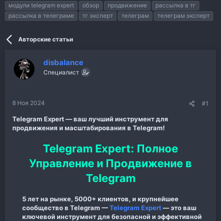
р
н
модули telegram expert
обзор
продвижение
рассылка в тг
т
а
рассылка в телеграме
тг эксперт
телеграм
телеграм эксперт
е
ч
м
а
ы
л
Авторские статьи
а
disbalance
Специалист
8 Ноя 2024
#1
Telegram Expert — ваш лучший инструмент для
продвижения и масштабирования в Telegram!
Telegram Expert: Полное
Управление и Продвижение в
Telegram
5 лет на рынке, 5000+ клиентов, и крупнейшее
сообщество в Telegram —
Telegram Expert
— это ваш
ключевой инструмент для безопасной и эффективной