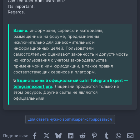
Can I contact Administration?
I'ts important.
Regards.
Важно:
информация, сервисы и материалы,
размещенные на форуме, предназначены
исключительно для ознакомительных и
информационных целей. Пользователи
самостоятельно оценивают законность и допустимость
их использования с учетом законодательства
применимой к ним юрисдикции, а также правил
соответствующих сервисов и платформ.
🔒
Единственный официальный сайт Telegram Expert —
telegramexpert.pro
.
Лицензии продаются только на
этом ресурсе. Другие сайты не являются
официальными.
Для ответа нужно войти/зарегистрироваться
Facebook
X
Bluesky
LinkedIn
Reddit
Pinterest
Tumblr
WhatsAp
Эл
Поделиться: