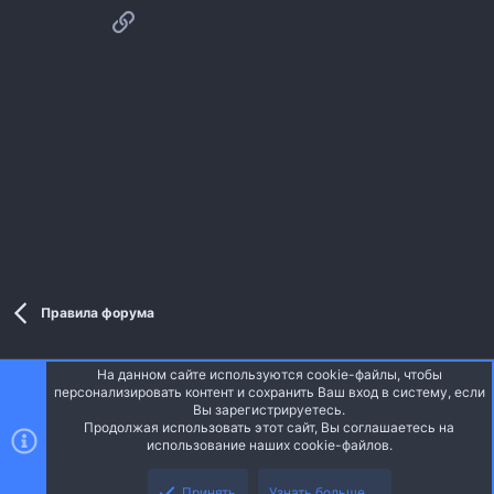
Ссылка
Правила форума
На данном сайте используются cookie-файлы, чтобы
Style and add-ons by ThemeHouse
персонализировать контент и сохранить Ваш вход в систему, если
Перевод от Jumuro ®
Вы зарегистрируетесь.
Ширина
Запросы
15
Время
0.0379s
Память
3.56MB
Продолжая использовать этот сайт, Вы соглашаетесь на
использование наших cookie-файлов.
Верх
Низ
Russian (RU)
Принять
Узнать больше.…