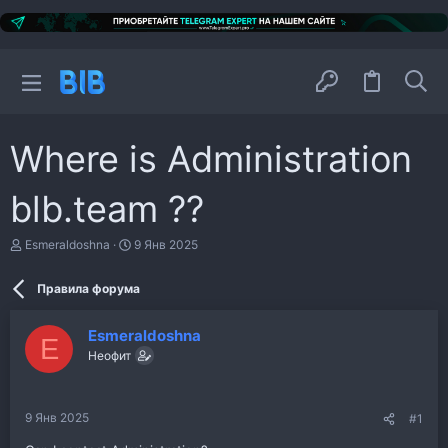
Where is Administration
blb.team ??
А
Д
Esmeraldoshna
9 Янв 2025
в
а
т
т
Правила форума
о
а
р
н
т
а
Esmeraldoshna
е
ч
E
м
Неофит
а
ы
л
а
9 Янв 2025
#1