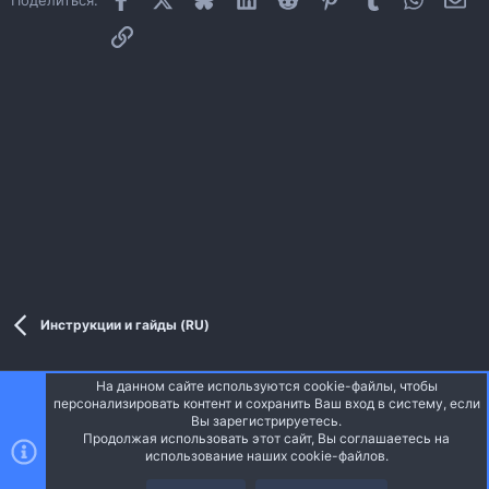
Ссылка
Инструкции и гайды (RU)
На данном сайте используются cookie-файлы, чтобы
Style and add-ons by ThemeHouse
персонализировать контент и сохранить Ваш вход в систему, если
Перевод от Jumuro ®
Вы зарегистрируетесь.
Ширина
Запросы
15
Время
0.0382s
Память
3.56MB
Продолжая использовать этот сайт, Вы соглашаетесь на
использование наших cookie-файлов.
Верх
Низ