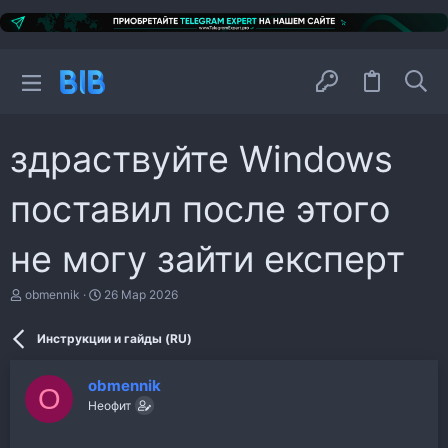
здраствуйте Windows
поставил после этого
не могу зайти експерт
А
Д
obmennik
26 Мар 2026
в
а
т
т
Инструкции и гайды (RU)
о
а
р
н
т
а
obmennik
е
ч
O
м
Неофит
а
ы
л
а