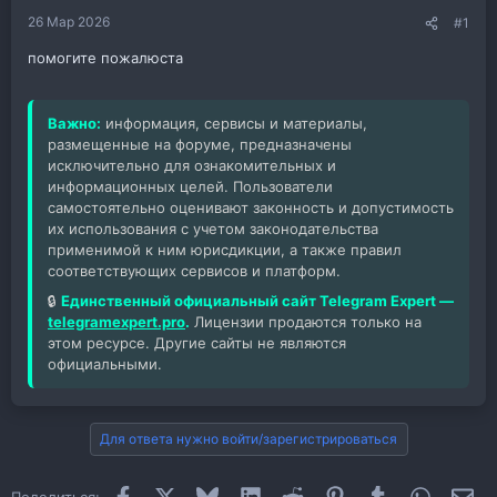
26 Мар 2026
#1
помогите пожалюста
Важно:
информация, сервисы и материалы,
размещенные на форуме, предназначены
исключительно для ознакомительных и
информационных целей. Пользователи
самостоятельно оценивают законность и допустимость
их использования с учетом законодательства
применимой к ним юрисдикции, а также правил
соответствующих сервисов и платформ.
🔒
Единственный официальный сайт Telegram Expert —
telegramexpert.pro
.
Лицензии продаются только на
этом ресурсе. Другие сайты не являются
официальными.
Для ответа нужно войти/зарегистрироваться
Facebook
X
Bluesky
LinkedIn
Reddit
Pinterest
Tumblr
WhatsAp
Эл
Поделиться: