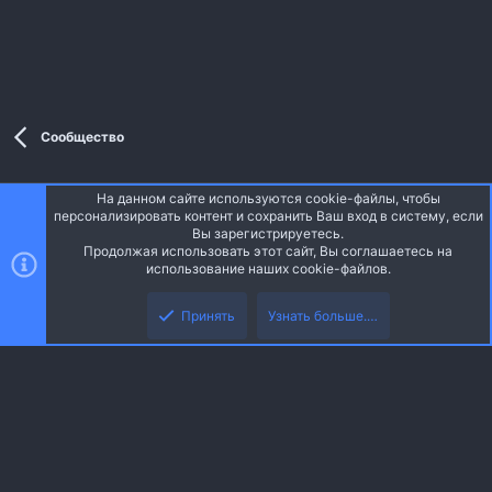
Сообщество
На данном сайте используются cookie-файлы, чтобы
Style and add-ons by ThemeHouse
персонализировать контент и сохранить Ваш вход в систему, если
Перевод от Jumuro ®
Вы зарегистрируетесь.
Ширина
Запросы
14
Время
0.0648s
Память
3.64MB
Продолжая использовать этот сайт, Вы соглашаетесь на
использование наших cookie-файлов.
Верх
Низ
Russian (RU)
Принять
Узнать больше.…
Обратная связь
Условия и правила
Политика конфиденциальности
R
Помощь
Главная
S
S