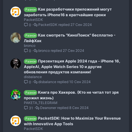
Как разработчики приложений могут
Разное
заработать iPhone16 в кратчайшие сроки
PacketSDK
PacketSDK
27 Сен 2024
0
Как смотреть "КиноПоиск" бесплатно -
Разное
ЛайфХак
bronco
bronco
27 Сен 2024
0
Презентация Apple 2024 года - iPhone 16,
Разное
AppleAI, Apple Watch Series 10 и другие
обновления продуктов компании!
disbalance
disbalance
10 Сен 2024
0
Книга про Хакеров. (Кто не читал тот зря
Разное
прожил жизнь)
PAKETA_TELEGRAM
Deanoner
8 Сен 2024
31
PacketSDK: How to Maximize Your Revenue
Разное
with Innovative App Tools
PacketSDK