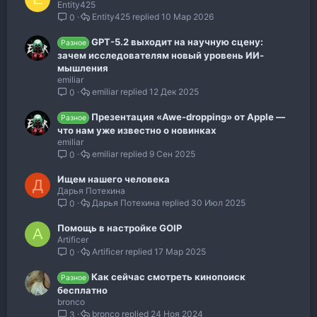
Entity425
Entity425
10 Мар 2026
0
GPT-5.2 выходит на научную сцену:
Разное
зачем исследователям новый уровень ИИ-
мышления
emiliar
emiliar
12 Дек 2025
0
Презентация «Awe-dropping» от Apple —
Разное
что нам уже известно о новинках
emiliar
emiliar
9 Сен 2025
0
Ищем нашего человека
Д
Дарья Потехина
Дарья Потехина
30 Июл 2025
0
Помощь в настройке GOIP
A
Artificer
Artificer
17 Мар 2025
0
Как сейчас смотреть кинопоиск
Разное
бесплатно
bronco
bronco
24 Ноя 2024
3