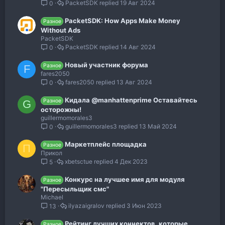
PacketSDK
19 Авг 2024
0
PacketSDK: How Apps Make Money
Разное
Without Ads
PacketSDK
PacketSDK
14 Авг 2024
0
Новый участник форума
Разное
F
fares2050
fares2050
13 Авг 2024
0
Кидала @manhattenprime Оставайтесь
Разное
G
осторожны!
guillermomorales3
guillermomorales3
13 Май 2024
0
Маркетплейс площадка
Разное
П
Прикол
xbetsctue
4 Дек 2023
5
Конкурс на лучшее имя для модуля
Разное
"Пересыльщик смс"
Michael
ilyazaigralov
3 Июн 2023
13
Рейтинг лучших коннектов, которые
Разное