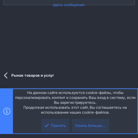
здесь сообщения.
Рынок товаров и услуг
На данном сайте используются cookie-файлы, чтобы
Style and add-ons by ThemeHouse
персонализировать контент и сохранить Ваш вход в систему, если
Перевод от Jumuro ®
Вы зарегистрируетесь.
Ширина
Запросы
14
Время
0.0831s
Память
3.53MB
Продолжая использовать этот сайт, Вы соглашаетесь на
использование наших cookie-файлов.
Верх
Низ
Russian (RU)
Принять
Узнать больше.…
Обратная связь
Условия и правила
Политика конфиденциальности