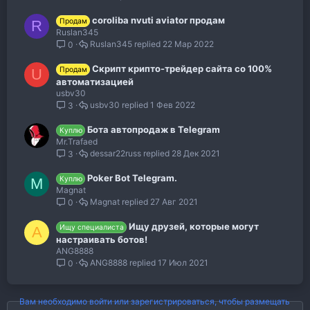
coroliba nvuti aviator продам
Продам
R
Ruslan345
Ruslan345
22 Мар 2022
0
Скрипт крипто-трейдер сайта со 100%
Продам
U
автоматизацией
usbv30
usbv30
1 Фев 2022
3
Бота автопродаж в Telegram
Куплю
Mr.Trafaed
dessar22russ
28 Дек 2021
3
Poker Bot Telegram.
Куплю
M
Magnat
Magnat
27 Авг 2021
0
Ищу друзей, которые могут
Ищу специалиста
A
настраивать ботов!
ANG8888
ANG8888
17 Июл 2021
0
Вам необходимо войти или зарегистрироваться, чтобы размещать