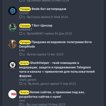
Demian
26 Июл 2024
0
Фейк бот автопродаж
Продам
Cirylos
Cirylos
21 Май 2024
0
? Бот-Цензор
Продам
NAEBNET
NAEBNET
30 Дек 2023
0
Продажа исходников телеграмм бота
Продам
DeepNude
kriki
kriki
15 Авг 2023
0
SharkHelper - твой помощник в
Услуги
модерации, защите и продвижении Telegram
чата и канала + привилегии для пользователей
форума
shark_garant
shark_garant
11 Апр 2023
15
Копии сайтов, с правками под вас,
Услуги
разработка сайтов с нуля!
rwm
Luxor
18 Фев 2023
1