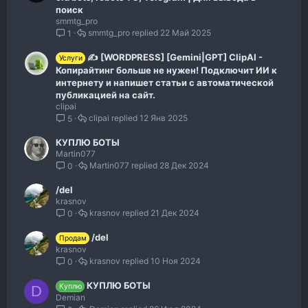
поиск
smmtg_pro
smmtg_pro
22 Май 2025
1
✍️️ [WORDPRESS] [Gemini|GPT]️ ClipAI -
Услуги
Копирайтинг больше не нужен! Подключит ИИ к
интернету и напишет статьи с автоматической
публикацией на сайт.
clipai
clipai
12 Янв 2025
5
КУПЛЮ БОТЫ
Martin077
Martin077
28 Дек 2024
0
/del
krasnov
krasnov
21 Дек 2024
0
/del
Продам
krasnov
krasnov
10 Ноя 2024
0
КУПЛЮ БОТЫ
Куплю
D
Demian