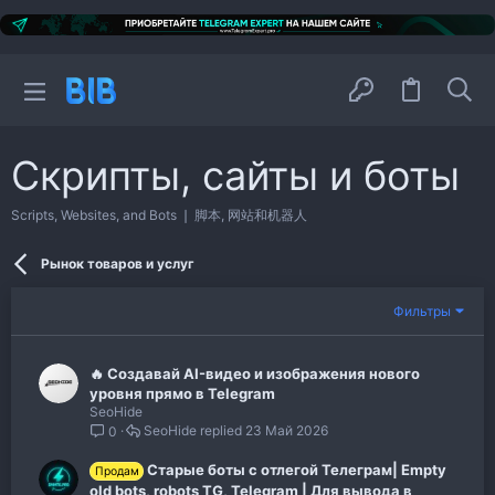
Скрипты, сайты и боты
Scripts, Websites, and Bots ❘ 脚本, 网站和机器人
Рынок товаров и услуг
Фильтры
🔥 Создавай AI-видео и изображения нового
уровня прямо в Telegram
SeoHide
SeoHide
23 Май 2026
0
Старые боты с отлегой Телеграм| Empty
Продам
old bots, robots TG, Telegram | Для вывода в