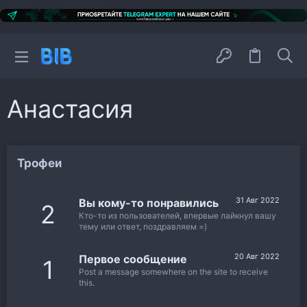
Анастасия
Трофеи
31 Авг 2022
Вы кому-то понравились
2
Кто-то из пользователей, впервые лайкнул вашу
тему или ответ, поздравляем =)
20 Авг 2022
Первое сообщение
1
Post a message somewhere on the site to receive
this.