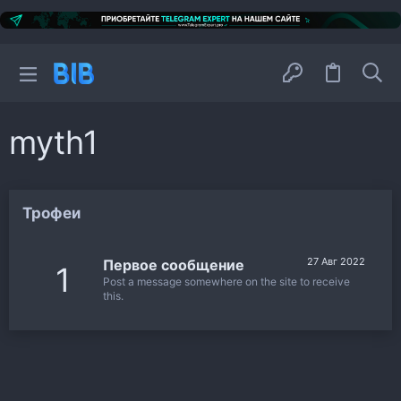
myth1
Трофеи
27 Авг 2022
Первое сообщение
1
Post a message somewhere on the site to receive
this.