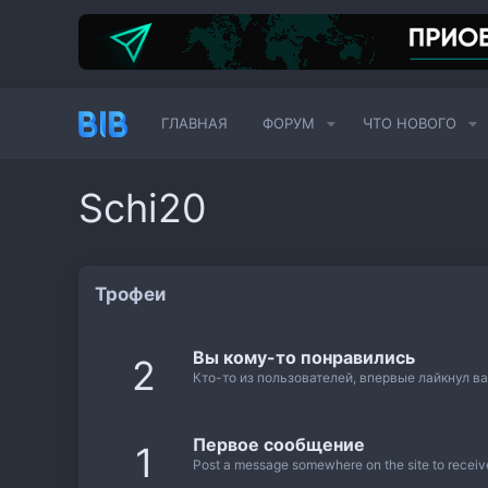
ГЛАВНАЯ
ФОРУМ
ЧТО НОВОГО
Schi20
Трофеи
Вы кому-то понравились
2
Кто-то из пользователей, впервые лайкнул ва
Первое сообщение
1
Post a message somewhere on the site to receive