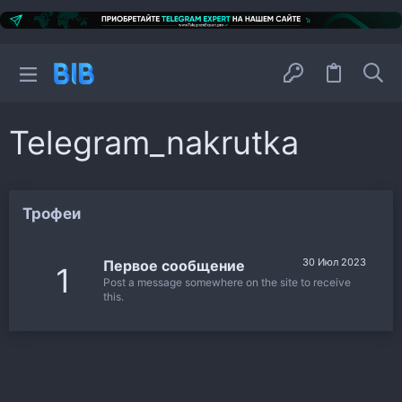
Telegram_nakrutka
Трофеи
30 Июл 2023
Первое сообщение
1
Post a message somewhere on the site to receive
this.