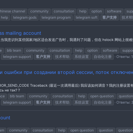
hinese channel
community
consultation
help
option
software
sup
 help
telegram gods
telegram program
telegram soft
客户支持
技术帮
s mailing account
我意识到某些国家/地区适合发送广告时，我遇到了问题，但在 hstock 网站上很
e
blb team
community
consultation
help
option
software
suppor
telegram support
客户支持
技术帮助
系统设置
自动化注册
Ответы: 1
и ошибки при создании второй сессии, поток отключен
D_CODE Traceback (最近一次调用最后) 我应该如何调音？我的注册设置有问题吗？？ 
сь не так? ?
nce
blb team
community
consultation
help
open question
question
telegram support
客户支持
技术帮助
系统设置
自动化注册
Ответы: 
count
eam
community
consultation
help
open question
question
questio