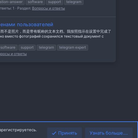
stion-answer
software
support
telegram
тветы: 1
Раздел:
Вопросы и ответы
менами пользователей
，而不是照片，而是带有昵称的文本文档。我按照指示在设置中完成了
о вместо фотографий сохранился текстовый документ с
software
support
telegram
telegram expert
просы и ответы
арегистрируетесь.
Принять
Узнать больше.…
Верх
Низ