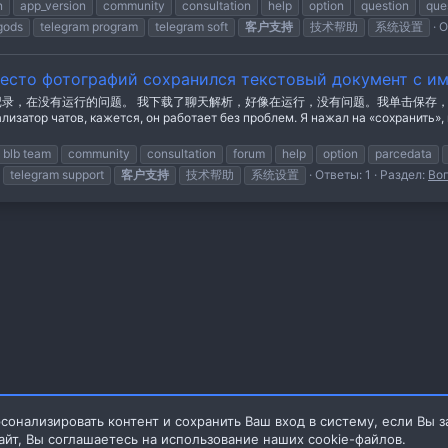
n
app_version
community
consultation
help
option
question
que
gods
telegram program
telegram soft
客户支持
技术帮助
系统设置
О
место фотографий сохранился текстовый документ с и
录，在没有运行的问题。 我下载了聊天解析，好像在运行，没有问题。我单击保存
 чатов, кажется, он работает без проблем. Я нажал на «сохранить», н
blb team
community
consultation
forum
help
option
parcedata
telegram support
客户支持
技术帮助
系统设置
Ответы: 1
Раздел:
Во
сонализировать контент и сохранить Ваш вход в систему, если Вы з
айт, Вы соглашаетесь на использование наших cookie-файлов.