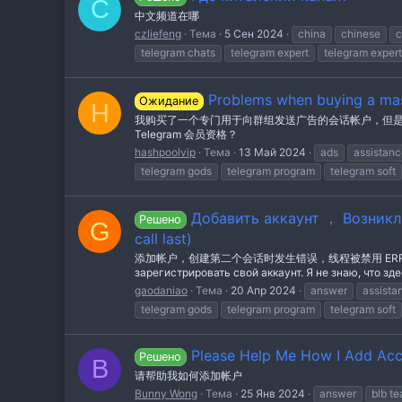
C
中文频道在哪
czliefeng
Тема
5 Сен 2024
china
chinese
c
telegram chats
telegram expert
telegram expert
Problems when buying a mas
Ожидание
H
我购买了一个专门用于向群组发送广告的会话帐户，但是当
Telegram 会员资格？
hashpoolvip
Тема
13 Май 2024
ads
assistanc
telegram gods
telegram program
telegram soft
Добавить аккаунт ， Возникл
Решено
G
call last)
添加帐户，创建第二个会话时发生错误，线程被禁用 ERROR_SEN
зарегистрировать свой аккаунт. Я не знаю, что зде
gaodaniao
Тема
20 Апр 2024
answer
assista
telegram gods
telegram program
telegram soft
Please Help Me How I Add Ac
Решено
B
请帮助我如何添加帐户
Bunny Wong
Тема
25 Янв 2024
answer
blb t