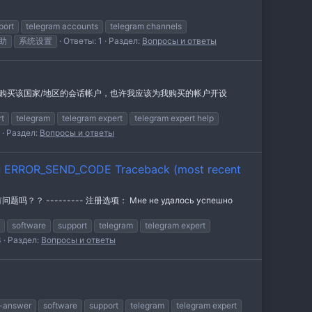
port
telegram accounts
telegram channels
助
系统设置
Ответы: 1
Раздел:
Вопросы и ответы
难购买该国家/地区的会话帐户，也许我应该为我购买的帐户开设
t
telegram
telegram expert
telegram expert help
Раздел:
Вопросы и ответы
 ERROR_SEND_CODE Traceback (most recent
--------- 注册选项： Мне не удалось успешно
software
support
telegram
telegram expert
3
Раздел:
Вопросы и ответы
n-answer
software
support
telegram
telegram expert