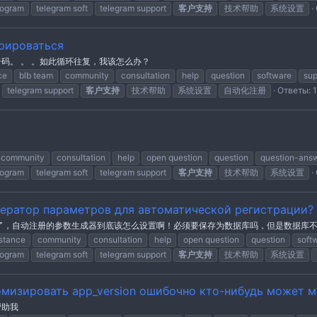
rogram
telegram soft
telegram support
客户支持
技术帮助
系统设置
рироваться
码。 。 。如此循环往复，我该怎么办？
ce
blb team
community
consultation
help
question
software
sup
telegram support
客户支持
技术帮助
系统设置
自动化注册
Ответы: 1
community
consultation
help
open question
question
question-ans
rogram
telegram soft
telegram support
客户支持
技术帮助
系统设置
нератор параметров для автоматической регистрации?
了，自动注册的参数生成器到底该怎么设置啊！必须要保存为数据库吗，但是数据库
stance
community
consultation
help
open question
question
soft
rogram
telegram soft
telegram support
客户支持
技术帮助
系统设置
омизировать app_version ошибочно кто-нибудь может 
帮助我