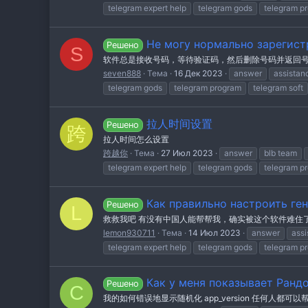
telegram expert help
telegram gods
telegram p
Не могу нормально зарегист
Решено
S
软件总是接收号码，等待验证码，然后删除号码并返回号
seven888
Тема
16 Дек 2023
answer
assistan
telegram gods
telegram program
telegram soft
拉人时间设置
Решено
跨
拉人时间怎么设置
跨越你
Тема
27 Июл 2023
answer
blb team
telegram expert help
telegram gods
telegram p
Как правильно настроить ге
Решено
L
救救我吧 有没有中国人能帮帮我，确实被这个软件难住
lemon930711
Тема
14 Июл 2023
answer
assi
telegram expert help
telegram gods
telegram p
Как у меня показывает Ранд
Решено
C
我的如何错误地显示随机化 app_version 任何人都可以