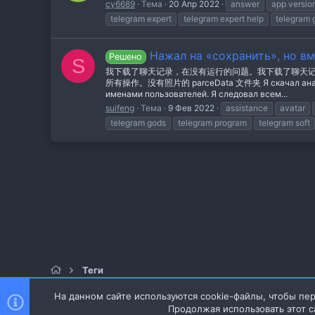
cy6689
Тема
20 Апр 2022
answer
app versio
telegram expert
telegram expert help
telegram 
Нажал на «сохранить», но в
Решено
S
我下载了聊天记录，在没有运行的问题。我下载了聊天记
所有操作。没有照片的 parceData 文件夹 Я скачал анализатор
именами пользователей. Я следовал всем...
suifeng
Тема
9 Фев 2022
assistance
avatar
telegram gods
telegram program
telegram soft
Теги
На данном сайте используются cookie-файлы, чтобы пер
Продолжая использовать этот с
Style and add-ons by ThemeHouse