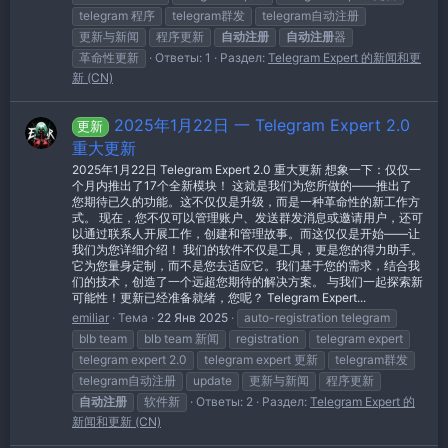
telegram 程序
telegram群发
telegram自动注册
更新与新闻
程序更新
自动注册
自动注册
器
革命性更新
Ответы: 1
Раздел:
Telegram Expert 的新闻和更
新 (CN)
2025年1月22日 一 Telegram Expert 2.0
更新
重大更新
2025年1月22日 Telegram Expert 2.0 重大更新 想象一下：仅仅一
个月内推出了17个全新模块！ 这就是我们为您所做的——推出了
您期待已久的功能。这不仅仅是升级，而是一种革命性的新工作方
式。 现在，您不仅可以管理账户、发送群发消息或邀请用户，还可
以通过联系人开展工作，创建和管理故事。而这仅仅是开始——让
我们为您详细介绍！ 我们的软件不仅是工具，更是您的得力助手。
它为您量身定制，而不是您去适应它。我们基于您的需求，结合我
们的技术，创造了一个远超您期待的解决方案。 与我们一起探索新
可能性！更新已经准备就绪，您呢？ Telegram Expert...
emiliar
Тема
22 Янв 2025
auto-registration telegram
blb team
blb team 新闻
registration
telegram expert
telegram expert 2.0
telegram expert 更新
telegram群发
telegram自动注册
update
更新与新闻
程序更新
自动注册
软件新
Ответы: 2
Раздел:
Telegram Expert 的
新闻和更新 (CN)