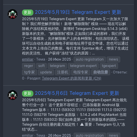
2025年5月19日 Telegram Expert 更新
更新
2025年5月19日 Telegram Expert 更新 Telegram 又一次加大了限
制？ 我们帮您解开限制！ 新增 “解除限制” 模块 —— 现在可以解
除账户冻结和其他封锁。 新增对 Telegram Desktop 5.14.3 (x64)
新版本的支持。 “解除限制”模块 正如我们承诺的那样，我们开发
了一个新模块，允许解除账户上的各种限制，包括冻结状态。 该模
块可以自动生成姓名和电子邮箱地址用于提交申请。您也可以通过
文本文件上传自己的数据。每行支持 Spintax 格式，增强了生成过
程的灵活性。 账户获得“冻结”状态的原因：...
emiliar
Тема
26 Июн 2025
auto registration
news
reger
soft
telegram
telegram expert
tgexpert
tg专家
update
注册机
电报专家
自动注册
Ответы:
0
Раздел:
Telegram Expert 的新闻和更新 (CN)
2025年5月6日 Telegram Expert 更新
更新
2025年5月6日 Telegram Expert 更新 Telegram Expert 再次领先
整个行业一步！ 这个更新不容错过： 已添加最新 Android 版
Telegram 版本： 11.11.1 (59302) 11.11.1 (59309) 11.11.0 (59272)
11.11.0 (59279) Telegram 桌面版： 5.14.2 x64 PlayMarket 当前
版本：11.11.1 (59302) 我们始终是第一个支持新版本的团队——
Telegram 自动注册的最大稳定性！ ⚠ 重要：Telegram 引入“冻
结”状态...
emiliar
Тема
26 Июн 2025
auto registration
news