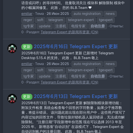
语音或闪呼）的等待时间。 批量取消关注 模块和 解除限制 模块中
的小幅漏洞修复。 此致， 您的 BLB.Team ❤
emiliar
Тема
26 Июн 2025
auto registration
news
reger
soft
telegram
telegram expert
tgexpert
tg专家
update
注册机
电报专家
自动注册
Ответы:
0
Раздел:
Telegram Expert 的新闻和更新 (CN)
2025年6月16日 Telegram Expert 更新
更新
2025年6月16日 Telegram Expert 更新 已新增对 Telegram
Desktop 5.15.4 的支持。 此致， BLB.Team 敬上
emiliar
Тема
26 Июн 2025
auto registration
news
reger
soft
telegram
telegram expert
tgexpert
tg专家
update
注册机
电报专家
自动注册
Ответы:
0
Раздел:
Telegram Expert 的新闻和更新 (CN)
2025年6月13日 Telegram Expert 更新
更新
2025年6月13日 Telegram Expert 更新 解除限制模块新增功能：
附加文件检查 系统会检查每个回答的字符数量，如果少于推荐数
量，将提示错误。 该问题此前出现在部分用户中，这些用户填写了
内容过短的回答文件，导致垃圾封锁机器人返回错误，无法成功解
除限制。 “注册日期”字段新增年份范围 现在可以选择 2013 年至
2025 年。 新增选项“自动识别” 在该模式下，Telegram Expert 会
自动识别账户的注册日期。 此致， BLB.Team 敬上