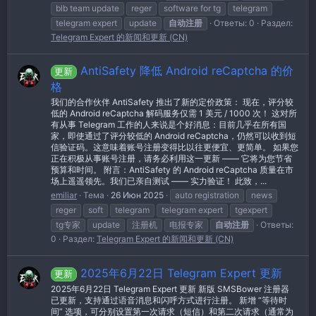
blb team update
reger
software for tg
telegram
telegram expert
update
自动注册
Ответы: 0
Раздел:
Telegram Expert 的新闻和更新 (CN)
AntiSafety 降低 Android reCaptcha 的价
更新
格
我们的合作伙伴 AntiSafety 推出了新的定价政策： 现在，评分较
低的 Android reCaptcha 解码服务仅需 1 美元 / 1000 次！ 这对所
有从事 Telegram 工作的人来说是个好消息：目前几乎在所有国
家，即使通过了评分较低的 Android reCaptcha，仍然可以收到短
信验证码。这意味着账号注册变得比以往更便宜、更简单。 如果您
正在积极从事账号注册，请务必利用这一更新 —— 它将为您节省
预算和时间。 附言：AntiSafety 的 Android reCaptcha 质量在市
场上遥遥领先。我们已亲自测试 —— 实力验证！ 此致，...
emiliar
Тема
26 Июн 2025
auto registration
news
reger
soft
telegram
telegram expert
tgexpert
tg专家
update
注册机
电报专家
自动注册
Ответы:
0
Раздел:
Telegram Expert 的新闻和更新 (CN)
2025年6月22日 Telegram Expert 更新
更新
2025年6月22日 Telegram Expert 更新 新版 SMSBower 注册器
已更新，支持通过语音消息和闪呼方式进行注册。 新增 “等待时
间” 选项，可分别设置第一次请求（短信）和第二次请求（通常为