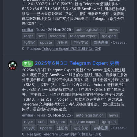
11.12.0 (59972) 11.12.0 (59979) 新增 Telegram 桌面版版本：
5.15.2 x64 5.15.1 x64 5.15.0 x64 新 SmsBower 注册器已被临时
移除——已送去额外测试（7天）。 旧注册器正常使用，无影响。
解除限制模块更新！现在支持验证码绕过！ Telegram 总是会带
来“惊喜”：...
emiliar
Тема
26 Июн 2025
auto registration
news
reger
soft
telegram
telegram expert
tgexpert
tg专家
update
注册机
电报专家
自动注册
Ответы:
0
Раздел:
Telegram Expert 的新闻和更新 (CN)
2025年6月3日 Telegram Expert 更新
更新
2025年6月3日 Telegram Expert 更新 SmsBower 服务的新注册
器！ 我们开发了 SmsBower 服务的改进版注册器。目前该注册器
处于演示模式，但已经完全具备所有功能。 新注册器支持通过短信
（SMS）、闪呼（FlashCall）和语音通话（Voice）进行账户注
册，保留了上一版本的所有功能，且在速度和效率上有了显著提
升。 主要特点： 可自动检测短信服务端支持的验证码接收方式
（SMS、FlashCall、Voice）。 根据所选运营商的可用方式及
Telegram 允许的接码方式，动态调整注册算法。 优化通过短信、
闪呼、语音接码的响应速度。...
emiliar
Тема
26 Июн 2025
auto registration
news
reger
soft
telegram
telegram expert
tgexpert
tg专家
update
注册机
电报专家
自动注册
Ответы:
0
Раздел:
Telegram Expert 的新闻和更新 (CN)