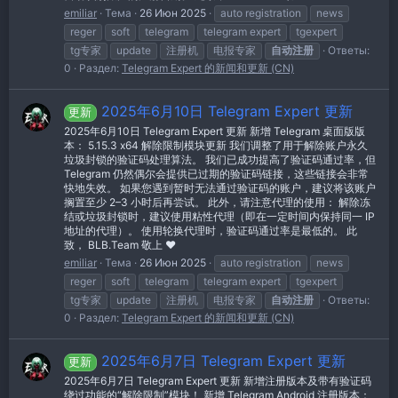
emiliar
Тема
26 Июн 2025
auto registration
news
reger
soft
telegram
telegram expert
tgexpert
tg专家
update
注册机
电报专家
自动注册
Ответы:
0
Раздел:
Telegram Expert 的新闻和更新 (CN)
2025年6月10日 Telegram Expert 更新
更新
2025年6月10日 Telegram Expert 更新 新增 Telegram 桌面版版
本： 5.15.3 x64 解除限制模块更新 我们调整了用于解除账户永久
垃圾封锁的验证码处理算法。 我们已成功提高了验证码通过率，但
Telegram 仍然偶尔会提供已过期的验证码链接，这些链接会非常
快地失效。 如果您遇到暂时无法通过验证码的账户，建议将该账户
搁置至少 2–3 小时后再尝试。 此外，请注意代理的使用： 解除冻
结或垃圾封锁时，建议使用粘性代理（即在一定时间内保持同一 IP
地址的代理）。 使用轮换代理时，验证码通过率是最低的。 此
致， BLB.Team 敬上 ❤
emiliar
Тема
26 Июн 2025
auto registration
news
reger
soft
telegram
telegram expert
tgexpert
tg专家
update
注册机
电报专家
自动注册
Ответы:
0
Раздел:
Telegram Expert 的新闻和更新 (CN)
2025年6月7日 Telegram Expert 更新
更新
2025年6月7日 Telegram Expert 更新 新增注册版本及带有验证码
绕过功能的“解除限制”模块！ 新增 Telegram Android 注册版本：