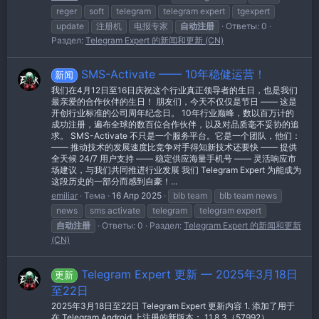
reger
soft
telegram
telegram expert
tgexpert
update
注册机
电报专家
自动注册
Ответы: 0
Раздел:
Telegram Expert 的新闻和更新 (CN)
SMS-Activate —— 10年稳健运营！
新闻
我们在4月12日至16日庆祝这个行业真正领导者的生日，也是我们
最亲爱的合作伙伴的生日！ 朋友们，今天不仅仅是节日 —— 这是
开创行业标准的公司周年纪念日。 10年行业巅峰，数以百万计的
成功注册，遍布全球的数百位合作伙伴，以及对品质毫不妥协的追
求。 SMS-Activate 不只是一个服务平台。它是一个团队，他们：
—— 推动技术的发展速度比竞争对手得知新技术还要快 —— 提供
全天候 24/7 用户支持 —— 稳定供应海量手机号 —— 灵活响应市
场建议，与我们共同推进行业发展 我们 Telegram Expert 为能成为
这段历史的一部分而感到自豪！...
emiliar
Тема
16 Апр 2025
blb team
blb team news
news
sms activate
telegram
telegram expert
自动注册
Ответы: 0
Раздел:
Telegram Expert 的新闻和更新
(CN)
Telegram Expert 更新 — 2025年3月18日
更新
至22日
2025年3月18日至22日 Telegram Expert 更新内容 1. 添加了用于
在 Telegram Android 上注册的新版本： 11.8.3（57992）