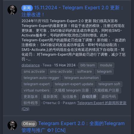
15.11.2024 - Telegram Expert 2.0 更新：
新闻
注册改进！
2024年11月15日 Telegram-Expert 2.0 更新 我们很高兴宣布
Telegram-Expert的最新更新！得益于改进的模块，注册过程现在
更快速、更可靠，SMS验证码的发送成功率提高，同时在SMS-
Activate服务中，号码的即时取消也已得到增强。此外，
Telegram-Expert用户的超限处罚也做了调整！ 新功能： - 改进的
注册模块： SMS验证码发送成功率提高 - 即时号码自动取消：
SMS-Activate上的号码现在会在没有延迟的情况下自动取消 - 简
化处罚： 对Telegram-Expert用户超限处罚进行了调整，减少了惩
罚 -...
disbalance
Тема
15 Ноя 2024
blb team
module
sms activate
sms-activate
software
telegram
telegram auto-regger
telegram automation
telegram expert
telegram expert update
telegram soft
virtual numbers
大规模 telegram 注册
大规模账户注册
更新版本
最新新闻
短信服务
自动注册
虚拟号码
软件程序
Ответы: 0
Раздел:
Telegram Expert 的新闻和更新
(CN)
Telegram Expert 2.0：全面的Telegram
Обзор
管理与推广 ⚙️? [CN]