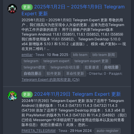
2025年1月2日 – 2025年1月9日 Telegram
更新
Expert 更新
2025年1月2日 – 2025年1月9日 Telegram Expert 更新 尊敬的用
户， 我们很高兴为您呈现令人兴奋的更新，这将为您在Telegram
中的工作开辟新的前景！ 用于注册账户的新Telegram版本
Telegram Android: 11.6.1 (55851), 11.6.1 (55852), 11.6.1 (55859)
我们推荐使用版本 11.6.1 (55852)。 Telegram Desktop: 5.10.0
x64 新增版本 5.10.1 和 5.10.2（桌面版）。 模块 «账户复制» — 现
在支持二维码！...
emiliar
Тема
10 Янв 2025
blb team
blb team 新闻
telegram
telegram expert
telegram expert 更新
telegram群发
telegram自动注册
批量邀请
自动注册
自动注册
器
软件更新
革命性更新
Ответы: 0
Раздел:
Telegram Expert 的新闻和更新 (CN)
2024年11月29日 Telegram Expert 更新
更新
2024年11月29日 Telegram Expert 更新 添加了适用于 Telegram
Android 注册的版本： 11.4.3 (54731) 11.4.3 (54732) 11.4.3
(54739) 添加了适用于 Telegram Desktop 的版本： 5.8.3 x64 目
前 PlayMarket 的版本为 11.4.3 (54732) 和 11.4.2 (54692) （我们
已经在 Messenger 中详细说明了如何使用这些版本以及如何查看
版本信息） 祝您注册成功！ 此致， 您的...
PAKETA_TELEGRAM
Тема
29 Ноя 2024
auto-register