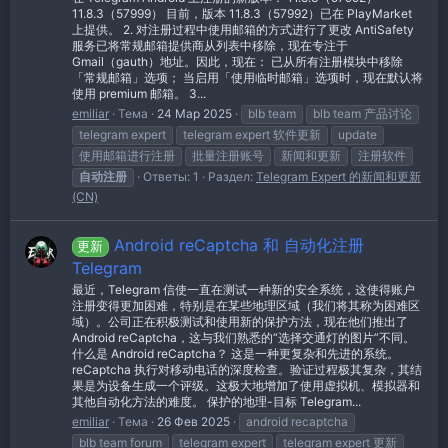
11.8.3（57999） 目前，版本 11.8.3（57992）已在 PlayMarket
上提供。 2. 对注册过程中使用邮箱的方式进行了更改 AntiSafety
服务已将常规邮箱提供商从列表中移除，现在专注于
Gmail（gauth）地址。因此，现在： 已从所有注册模块中移除
「常规邮箱」选项； 当启用「使用临时邮箱」选项时，现在默认将
使用 premium 邮箱。 3...
emiliar
Тема
24 Мар 2025
blb team
blb team 产品讨论
telegram expert
telegram expert 软件更新
update
使用邮箱进行注册
批量注册账号
新闻和更新
注册软件
自动注册
Ответы: 1
Раздел:
Telegram Expert 的新闻和更新
(CN)
Android reCaptcha 和 自动化注册
更新
Telegram
最近，Telegram 信使一直在测试一种新的安全系统，这使得账户
注册变得更加困难，特别是在某些地理区域（我们将其称为困难区
域）。公司正在积极测试和使用新的保护方法，现在他们推出了
Android reCaptcha，这与我们熟悉的“选择交通灯的图片”不同。
什么是 Android reCaptcha？ 这是一种更复杂和先进的系统。
reCaptcha 执行对移动电话的深度检查。验证过程极其复杂，其结
果是为设备生成一个评级。这极大地增加了使用虚拟机、模拟器和
其他自动化方法的难度。 保护的地理-目标 Telegram...
emiliar
Тема
26 Фев 2025
android recaptcha
blb team forum
telegram expert
telegram expert 更新