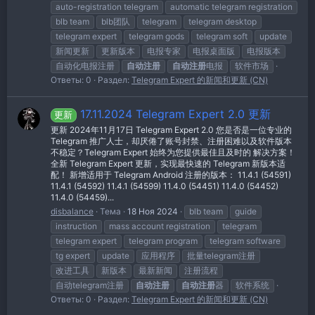
auto-registration telegram
automatic telegram registration
blb team
blb团队
telegram
telegram desktop
telegram expert
telegram gods
telegram soft
update
新闻更新
更新版本
电报专家
电报桌面版
电报版本
自动化电报注册
自动注册
自动注册
电报
软件市场
Ответы: 0
Раздел:
Telegram Expert 的新闻和更新 (CN)
17.11.2024 Telegram Expert 2.0 更新
更新
更新 2024年11月17日 Telegram Expert 2.0 您是否是一位专业的
Telegram 推广人士，却厌倦了账号封禁、注册困难以及软件版本
不稳定？Telegram Expert 始终为您提供最佳且及时的 解决方案！
全新 Telegram Expert 更新，实现最快速的 Telegram 新版本适
配！ 新增适用于 Telegram Android 注册的版本： 11.4.1 (54591)
11.4.1 (54592) 11.4.1 (54599) 11.4.0 (54451) 11.4.0 (54452)
11.4.0 (54459)...
disbalance
Тема
18 Ноя 2024
blb team
guide
instruction
mass account registration
telegram
telegram expert
telegram program
telegram software
tg expert
update
应用程序
批量telegram注册
改进工具
新版本
最新新闻
注册流程
自动telegram注册
自动注册
自动注册
器
软件系统
Ответы: 0
Раздел:
Telegram Expert 的新闻和更新 (CN)