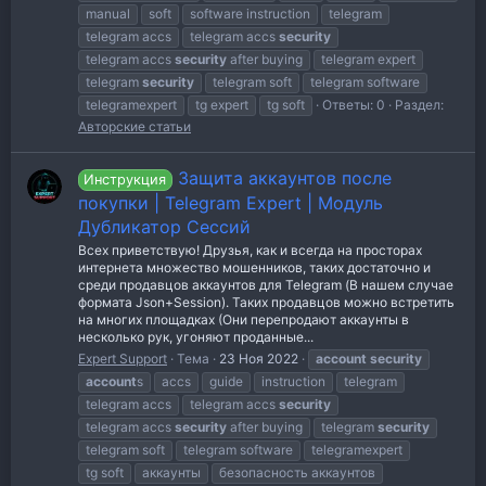
manual
soft
software instruction
telegram
telegram accs
telegram accs
security
telegram accs
security
after buying
telegram expert
telegram
security
telegram soft
telegram software
telegramexpert
tg expert
tg soft
Ответы: 0
Раздел:
Авторские статьи
Защита аккаунтов после
Инструкция
покупки | Telegram Expert | Модуль
Дубликатор Сессий
Всех приветствую! Друзья, как и всегда на просторах
интернета множество мошенников, таких достаточно и
среди продавцов аккаунтов для Telegram (В нашем случае
формата Json+Session). Таких продавцов можно встретить
на многих площадках (Они перепродают аккаунты в
несколько рук, угоняют проданные...
Expert Support
Тема
23 Ноя 2022
account
security
account
s
accs
guide
instruction
telegram
telegram accs
telegram accs
security
telegram accs
security
after buying
telegram
security
telegram soft
telegram software
telegramexpert
tg soft
аккаунты
безопасность аккаунтов