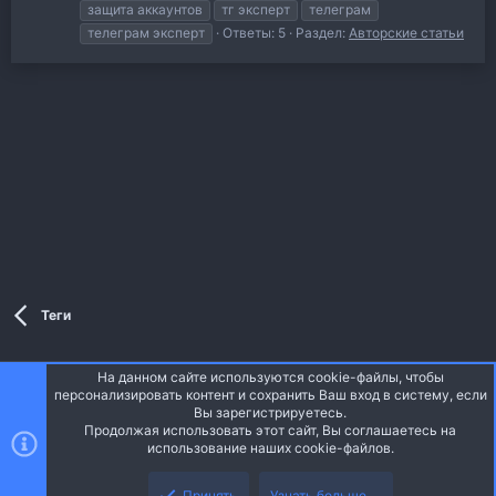
защита аккаунтов
тг эксперт
телеграм
телеграм эксперт
Ответы: 5
Раздел:
Авторские статьи
Теги
На данном сайте используются cookie-файлы, чтобы
Style and add-ons by ThemeHouse
персонализировать контент и сохранить Ваш вход в систему, если
Перевод от Jumuro ®
Вы зарегистрируетесь.
Ширина
Запросы
12
Время
0.0330s
Память
3.27MB
Продолжая использовать этот сайт, Вы соглашаетесь на
использование наших cookie-файлов.
Верх
Низ
Russian (RU)
Принять
Узнать больше.…