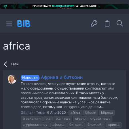
africa
Теги
Африка и биткоин
Новости
Так сложилось, что существуют такие страны, которые
мало осведомлены о существовании криптовалют или
вовсе ничего не слышали о них. В таких местах у
стартаперов, занимающихся криптовалютным бизнесом,
появляются огромные шансы на успешное развитие
своего дела, потому как конкуренция в данном...
Giftman
Тема
6 Апр 2020
africa
bitcoin
bitpesa
blockchain
btc
btc news
crypto
crypto news
cryptocurrency
африка
биткоин
блокчейн
крипта