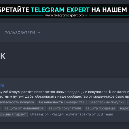
ПОЛЬЗОВАТЕЛИ
к
am
ма! Форум растет, появляются новые продавцы и покупатели. К сожалению, 
естным путем! Дабы обезопасить наше сообщество от мошенников было при
зопасность
покупок
безопасность
сообщества
безопасные покупки
защита от мошенников
защита покупателя
защита продавца
наде
румный гарант
Ответы: 54
Раздел:
Услуги гаранта от BLB Team