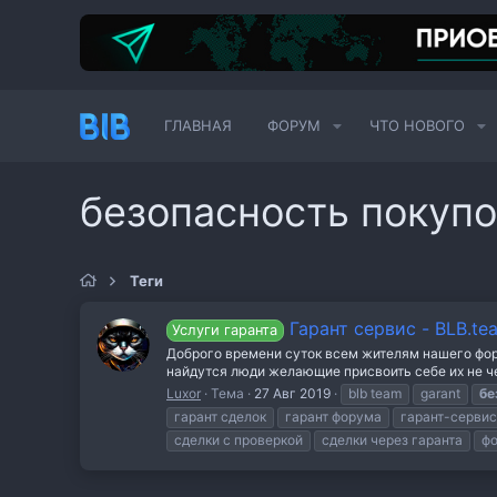
ГЛАВНАЯ
ФОРУМ
ЧТО НОВОГО
безопасность покупо
Теги
Гарант сервис - BLB.te
Услуги гаранта
Доброго времени суток всем жителям нашего фору
найдутся люди желающие присвоить себе их не ч
Luxor
Тема
27 Авг 2019
blb team
garant
бе
гарант сделок
гарант форума
гарант-сервис
сделки с проверкой
сделки через гаранта
фо