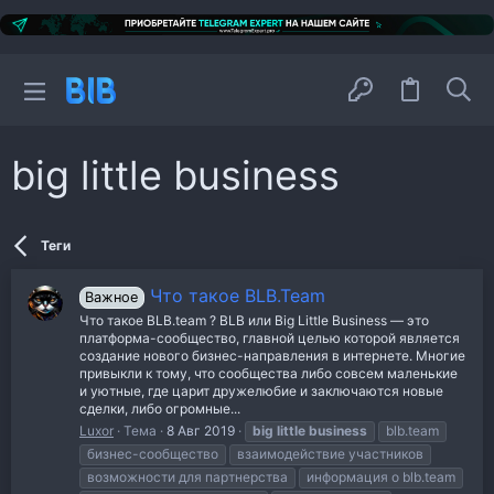
big little business
Теги
Что такое BLB.Team
Важное
Что такое BLB.team ? BLB или Big Little Business — это
платформа-сообщество, главной целью которой является
создание нового бизнес-направления в интернете. Многие
привыкли к тому, что сообщества либо совсем маленькие
и уютные, где царит дружелюбие и заключаются новые
сделки, либо огромные...
Luxor
Тема
8 Авг 2019
big
little
business
blb.team
бизнес-сообщество
взаимодействие участников
возможности для партнерства
информация о blb.team