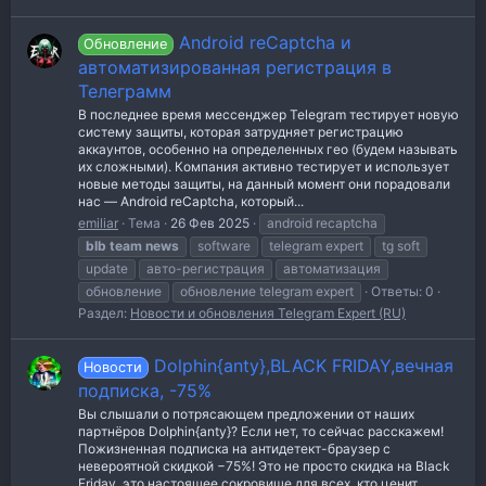
Android reCaptcha и
Обновление
автоматизированная регистрация в
Телеграмм
В последнее время мессенджер Telegram тестирует новую
систему защиты, которая затрудняет регистрацию
аккаунтов, особенно на определенных гео (будем называть
их сложными). Компания активно тестирует и использует
новые методы защиты, на данный момент они порадовали
нас — Android reCaptcha, который...
emiliar
Тема
26 Фев 2025
android recaptcha
blb
team
news
software
telegram expert
tg soft
update
авто-регистрация
автоматизация
обновление
обновление telegram expert
Ответы: 0
Раздел:
Новости и обновления Telegram Expert (RU)
Dolphin{anty},BLACK FRIDAY,вечная
Новости
подписка, -75%
Вы слышали о потрясающем предложении от наших
партнёров Dolphin{anty}? Если нет, то сейчас расскажем!
Пожизненная подписка на антидетект-браузер с
невероятной скидкой −75%! Это не просто скидка на Black
Friday, это настоящее сокровище для всех, кто ценит