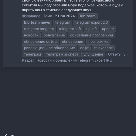
свой 5-летний юбилей! В честь этого грандиозного
события мы подготовили море подарков, которые будем
дарить вам в течение следующих двух...
disbalance
Тема
2 Ноя 2024
blb
team
blb
team
news
telegram
telegram expert 2.0
telegram program
telegram soft
tg soft
update
новости
обновление
обновление программы
обновление софта
обновления
программа
революционное обновление
софт
тг эксперт
телеграм
телеграм эксперт
улучшение
Ответы: 3
Раздел:
Новости и обновления Telegram Expert (RU)