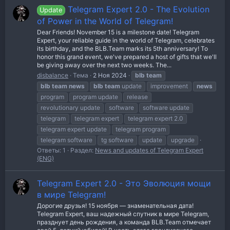
Telegram Expert 2.0 - The Evolution
Update
of Power in the World of Telegram!
Dear Friends! November 15 is a milestone date! Telegram
Expert, your reliable guide in the world of Telegram, celebrates
its birthday, and the BLB.Team marks its 5th anniversary! To
honor this grand event, we've prepared a host of gifts that we'll
be giving away over the next two weeks. The...
disbalance
Тема
2 Ноя 2024
blb
team
blb
team
news
blb
team
update
improvement
news
program
program update
release
revolutionary update
software
software update
telegram
telegram expert
telegram expert 2.0
telegram expert update
telegram program
telegram software
tg software
update
upgrade
Ответы: 1
Раздел:
News and updates of Telegram Expert
(ENG)
Telegram Expert 2.0 - Это Эволюция мощи
в мире Telegram!
Дорогие друзья! 15 ноября — знаменательная дата!
Telegram Expert, ваш надежный спутник в мире Telegram,
празднует день рождения, а команда BLB.Team отмечает