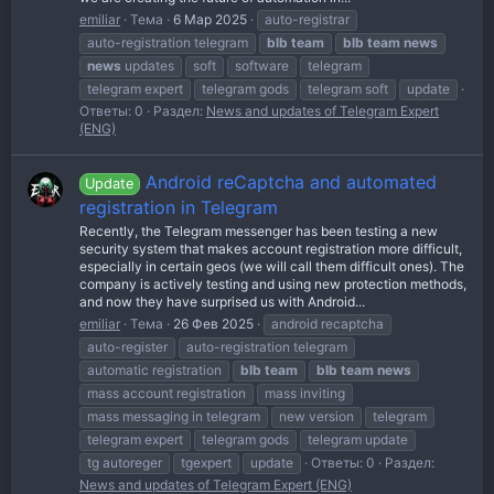
emiliar
Тема
6 Мар 2025
auto-registrar
auto-registration telegram
blb
team
blb
team
news
news
updates
soft
software
telegram
telegram expert
telegram gods
telegram soft
update
Ответы: 0
Раздел:
News and updates of Telegram Expert
(ENG)
Android reCaptcha and automated
Update
registration in Telegram
Recently, the Telegram messenger has been testing a new
security system that makes account registration more difficult,
especially in certain geos (we will call them difficult ones). The
company is actively testing and using new protection methods,
and now they have surprised us with Android...
emiliar
Тема
26 Фев 2025
android recaptcha
auto-register
auto-registration telegram
automatic registration
blb
team
blb
team
news
mass account registration
mass inviting
mass messaging in telegram
new version
telegram
telegram expert
telegram gods
telegram update
tg autoreger
tgexpert
update
Ответы: 0
Раздел:
News and updates of Telegram Expert (ENG)