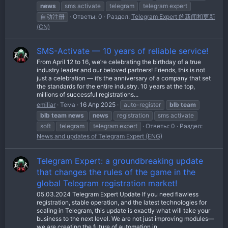
news
sms activate
telegram
telegram expert
自动注册
Ответы: 0
Раздел:
Telegram Expert 的新闻和更新
(CN)
SMS-Activate — 10 years of reliable service!
From April 12 to 16, we’re celebrating the birthday of a true
industry leader and our beloved partners! Friends, this is not
just a celebration — it’s the anniversary of a company that set
the standards for the entire industry. 10 years at the top,
millions of successful registrations...
emiliar
Тема
16 Апр 2025
auto-register
blb
team
blb
team
news
news
registration
sms activate
soft
telegram
telegram expert
Ответы: 0
Раздел:
News and updates of Telegram Expert (ENG)
Telegram Expert: a groundbreaking update
that changes the rules of the game in the
global Telegram registration market!
05.03.2024 Telegram Expert Update If you need flawless
registration, stable operation, and the latest technologies for
scaling in Telegram, this update is exactly what will take your
business to the next level. We are not just improving modules—
we are creating the future of automation in...