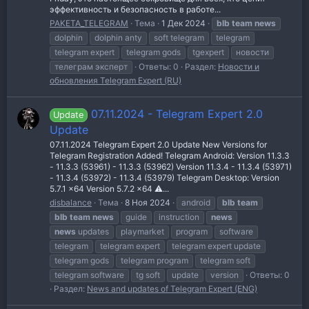
эффективность и безопасность в работе...
PAKETA_TELEGRAM
Тема
1 Дек 2024
blb
team
news
dolphin
dolphin anty
soft telegram
telegram
telegram expert
telegram gods
tgexpert
новости
телеграм эксперт
Ответы: 0
Раздел:
Новости и
обновления Telegram Expert (RU)
07.11.2024 - Telegram Expert 2.0
Update
Update
07.11.2024 Telegram Expert 2.0 Update New Versions for
Telegram Registration Added! Telegram Android: Version 11.3.3
- 11.3.3 (53961) - 11.3.3 (53962) Version 11.3.4 - 11.3.4 (53971)
- 11.3.4 (53972) - 11.3.4 (53979) Telegram Desktop: Version
5.7.1 x64 Version 5.7.2 x64 ⚠️...
disbalance
Тема
8 Ноя 2024
android
blb
team
blb
team
news
guide
instruction
news
news
updates
playmarket
program
software
telegram
telegram expert
telegram expert update
telegram gods
telegram program
telegram soft
telegram software
tg soft
update
version
Ответы: 0
Раздел:
News and updates of Telegram Expert (ENG)