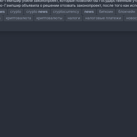
ью-Гемпшир убили законопроект, который позволил бы государственным у
ю-Гэмпшир объявила о решении отозвать законопроект, после того как исп
ews
crypto
crypto
news
cryptocurrency
news
биткоин
блокчейн
а
криптовалюта
криптовалюты
налоги
налоговые платежи
новос