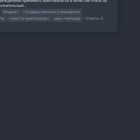
чреждениям принимать криптовалюты в качестве платы за
олнительный...
бюджет
государственные учреждения
ти
новости криптовалют
нью-гемпшир
Ответы: 0