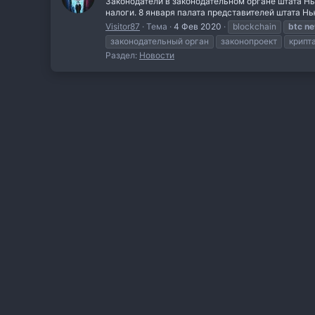
Законодатели в законодательном органе штата Н
налоги. 8 января палата представителей штата Нь
Visitor87
Тема
4 Фев 2020
blockchain
btc
n
законодательный орган
законопроект
крипт
Раздел:
Новости