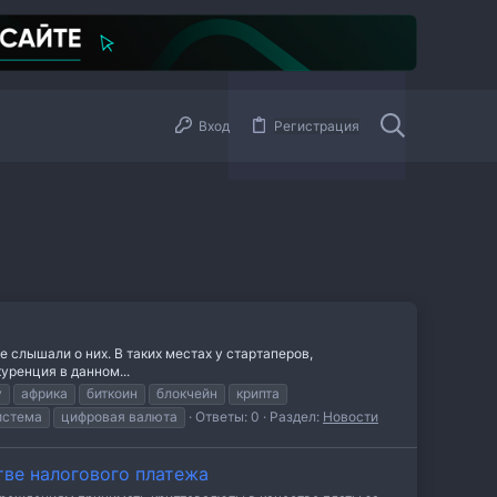
Вход
Регистрация
 слышали о них. В таких местах у стартаперов,
ренция в данном...
y
африка
биткоин
блокчейн
крипта
истема
цифровая валюта
Ответы: 0
Раздел:
Новости
тве налогового платежа