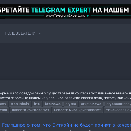
ПОЛЬЗОВАТЕЛИ
торые мало осведомлены о существовании криптовалют или вовсе ничего не
тся огромные шансы на успешное развитие своего дела, потому как конку
pesa
blockchain
btc
btc
news
crypto
crypto
news
cryptocurrenc
коин
новости криптовалют
новости мира криптовалют
финансовая с
Гемпшире о том, что Биткойн не будет принят в качес