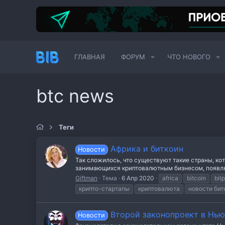
ГЛАВНАЯ
ФОРУМ
ЧТО НОВОГО
btc news
Теги
Африка и биткоин
Новости
Так сложилось, что существуют такие страны, ко
занимающихся криптовалютным бизнесом, появляю
Giftman
Тема
6 Апр 2020
africa
bitcoin
bit
крипто-стартапы
криптовалюта
новости бит
Второй законопроект в Нью-
Новости