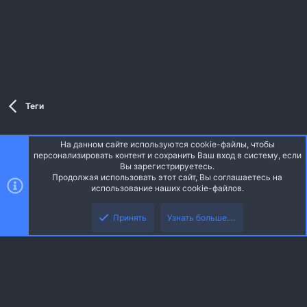
Теги
На данном сайте используются cookie-файлы, чтобы
Style and add-ons by ThemeHouse
персонализировать контент и сохранить Ваш вход в систему, если
Перевод от Jumuro ®
Вы зарегистрируетесь.
Ширина
Запросы
13
Время
0.0520s
Память
3.37MB
Продолжая использовать этот сайт, Вы соглашаетесь на
использование наших cookie-файлов.
Верх
Низ
Russian (RU)
Принять
Узнать больше.…
Обратная связь
Условия и правила
Политика конфиденциальности
R
Помощь
Главная
S
S