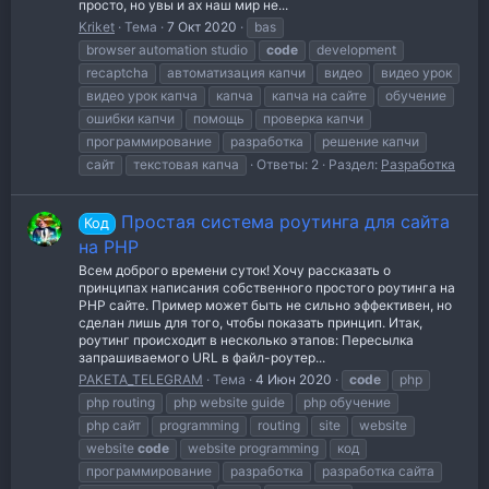
просто, но увы и ах наш мир не...
Kriket
Тема
7 Окт 2020
bas
browser automation studio
code
development
recaptcha
автоматизация капчи
видео
видео урок
видео урок капча
капча
капча на сайте
обучение
ошибки капчи
помощь
проверка капчи
программирование
разработка
решение капчи
сайт
текстовая капча
Ответы: 2
Раздел:
Разработка
Простая система роутинга для сайта
Код
на PHP
Всем доброго времени суток! Хочу рассказать о
принципах написания собственного простого роутинга на
PHP сайте. Пример может быть не сильно эффективен, но
сделан лишь для того, чтобы показать принцип. Итак,
роутинг происходит в несколько этапов: Пересылка
запрашиваемого URL в файл-роутер...
PAKETA_TELEGRAM
Тема
4 Июн 2020
code
php
php routing
php website guide
php обучение
php сайт
programming
routing
site
website
website
code
website programming
код
программирование
разработка
разработка сайта