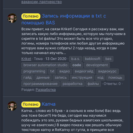
вакансии, партнерство
Запись информации в txt с
Полезно
помощью BAS
Всем привет, на связи Kriket! Сегодня я расскажу вам, как
записать какую либо информацию, которую мы получаем в
скрипте в txt файлы! Это может быть все что угодно,
логины, номера телефонов или любая другая информацию
которую вам нужно собрать! 2 года назад, когда я сам
только начинал изучать...
Kriket
Тема
13 Окт 2020
b.a.s.
bablosoft
bas
browser automation studio
code
development
programming
txt
видео
видеогайд
видеокурс
гайд
данные
запись
инструкция
код
помощь
программирование
разработка
файлы
Ответы: 0
Раздел:
Разработка
Капча
Полезно
Капча... слово из 5 букв - а сколько в нем боли) Вас ведь
она тоже бесит?) Не беда, сегодня мы научимся
побеждать это зло, руками бедных азиатских школьников,
шучу не азиатских;) В видео покажу как решать обычную
текстовую капчу и ReКапчу от гугла, в принципе все