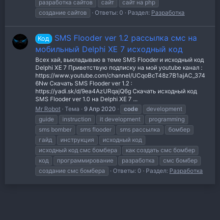
разработка сайтов
сайт
сайт на php
создание сайтов
Ответы: 0
Раздел:
Разработка
SMS Flooder ver 1.2 рассылка смс на
Код
мобильный Delphi XE 7 исходный код
Всех хай, выкладываю в теме SMS Flooder и исходный код
Delphi XE 7 Приветствую подписку на мой youtube канал :
https://www.youtube.com/channel/UCqoBcT48z7B1ajAC_374
6Nw Скачать SMS Flooder ver 1.2 :
https://yadi.sk/d/9ea4AzURqajQ6g Скачать исходный код
SMS Flooder ver 1.0 на Delphi XE 7 ...
Mr Robot
Тема
9 Апр 2020
code
development
guide
instruction
it development
programming
sms bomber
sms flooder
sms рассылка
бомбер
гайд
инструкция
исходный код
исходный код смс бомбера
как создать смс бомбер
код
программирование
разработка
смс бомбер
создание смс бомбера
Ответы: 0
Раздел:
Разработка