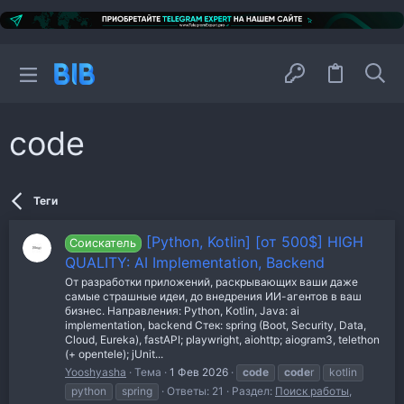
code
Теги
[Python, Kotlin] [от 500$] HIGH
Соискатель
QUALITY: AI Implementation, Backend
От разработки приложений, раскрывающих ваши даже
самые страшные идеи, до внедрения ИИ-агентов в ваш
бизнес. Направления: Python, Kotlin, Java: ai
implementation, backend Стек: spring (Boot, Security, Data,
Cloud, Eureka), fastAPI; playwright, aiohttp; aiogram3, telethon
(+ opentele); jUnit...
Yooshyasha
Тема
1 Фев 2026
code
code
r
kotlin
python
spring
Ответы: 21
Раздел:
Поиск работы,