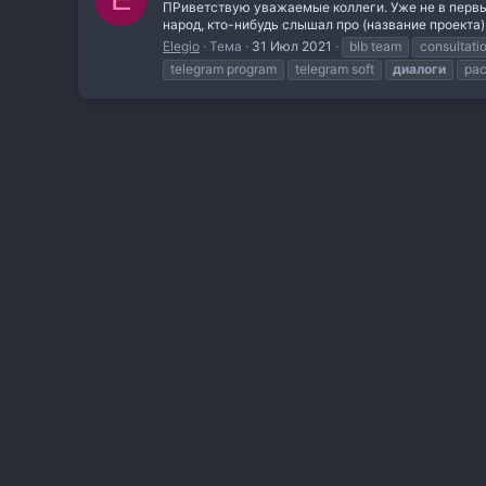
ПРиветствую уважаемые коллеги. Уже не в первый
народ, кто-нибудь слышал про (название проекта) 2.
Elegio
Тема
31 Июл 2021
blb team
consultati
telegram program
telegram soft
диалоги
ра