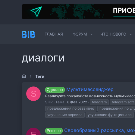
ГЛАВНАЯ
ФОРУМ
ЧТО НОВОГО
диалоги
Теги
Мультимессенджер
Сделано
S
Реализуйте пожалуйста возможность мультимессе
SHR
Тема
8 Фев 2022
telegram
telegram soft
предложения по развитию
предложения по у
улучшение сервиса
улучшение функционала
Своеобразный рассылка, мож
Решено
E