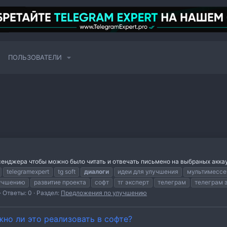
ПОЛЬЗОВАТЕЛИ
нджера чтобы можно было читать и отвечать письмено на выбраных акка
telegramexpert
tg soft
диалоги
идеи для улучшения
мультимесс
лучшению
развитие проекта
софт
тг эксперт
телеграм
телеграм 
Ответы: 0
Раздел:
Предложения по улучшению
но ли это реализовать в софте?