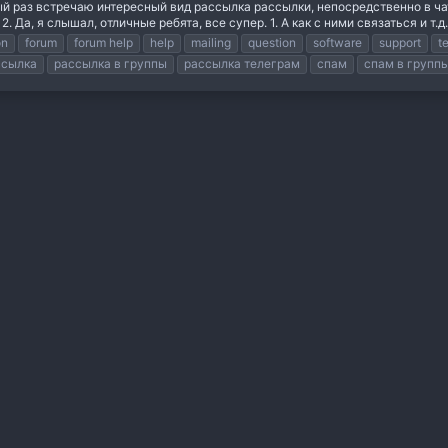
 раз встречаю интересный вид рассылка рассылки, непосредственно в чаты.
 Да, я слышал, отличные ребята, все супер. 1. А как с ними связаться и т.д.
on
forum
forum help
help
mailing
question
software
support
t
ссылка
рассылка в группы
рассылка телеграм
спам
спам в групп