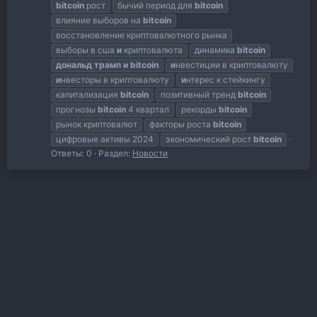
bitcoin
рост
бычий период для
bitcoin
влияние выборов на
bitcoin
восстановление криптовалютного рынка
выборы в сша
и
криптовалюта
динамика
bitcoin
дональд
трамп
и
bitcoin
и
нвестиции в криптовалюту
и
нвесторы в криптовалюту
и
нтерес к стейкингу
капитализация
bitcoin
позитивный тренд
bitcoin
прогнозы
bitcoin
4 квартал
рекорды
bitcoin
рынок криптовалют
факторы роста
bitcoin
цифровые активы 2024
экономический рост
bitcoin
Ответы: 0
Раздел:
Новости