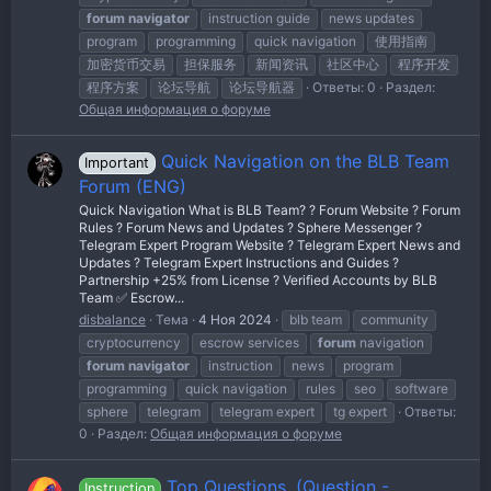
forum
navigator
instruction guide
news updates
program
programming
quick navigation
使用指南
加密货币交易
担保服务
新闻资讯
社区中心
程序开发
程序方案
论坛导航
论坛导航器
Ответы: 0
Раздел:
Общая информация о форуме
Quick Navigation on the BLB Team
Important
Forum (ENG)
Quick Navigation What is BLB Team? ?️ Forum Website ? Forum
Rules ? Forum News and Updates ? Sphere Messenger ?
Telegram Expert Program Website ? Telegram Expert News and
Updates ?️ Telegram Expert Instructions and Guides ?
Partnership +25% from License ? Verified Accounts by BLB
Team ✅ Escrow...
disbalance
Тема
4 Ноя 2024
blb team
community
cryptocurrency
escrow services
forum
navigation
forum
navigator
instruction
news
program
programming
quick navigation
rules
seo
software
sphere
telegram
telegram expert
tg expert
Ответы:
0
Раздел:
Общая информация о форуме
Top Questions. (Question -
Instruction