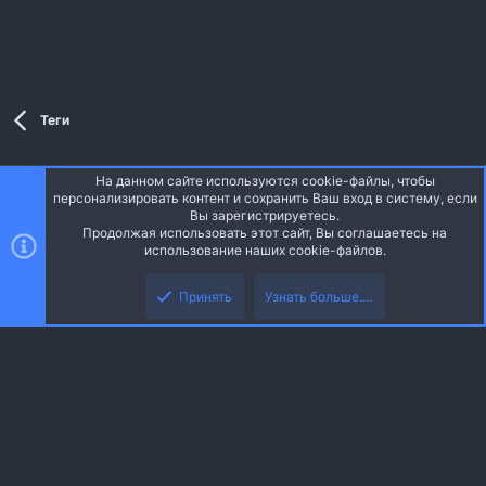
Теги
На данном сайте используются cookie-файлы, чтобы
Style and add-ons by ThemeHouse
персонализировать контент и сохранить Ваш вход в систему, если
Перевод от Jumuro ®
Вы зарегистрируетесь.
Ширина
Запросы
13
Время
0.0412s
Память
3.32MB
Продолжая использовать этот сайт, Вы соглашаетесь на
использование наших cookie-файлов.
Верх
Низ
Russian (RU)
Принять
Узнать больше.…
Обратная связь
Условия и правила
Политика конфиденциальности
R
Помощь
Главная
S
S