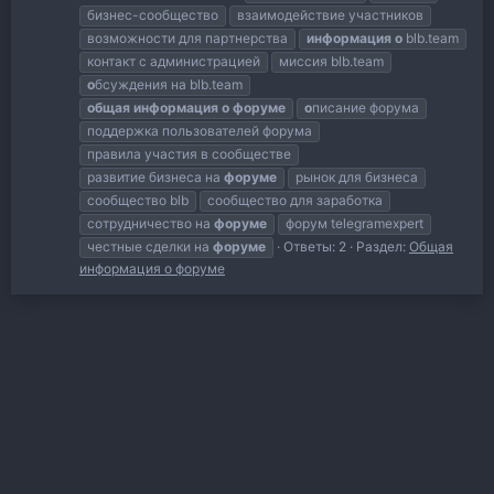
бизнес-сообщество
взаимодействие участников
возможности для партнерства
информация
о
blb.team
контакт с администрацией
миссия blb.team
о
бсуждения на blb.team
общая
информация
о
форуме
о
писание форума
поддержка пользователей форума
правила участия в сообществе
развитие бизнеса на
форуме
рынок для бизнеса
сообщество blb
сообщество для заработка
сотрудничество на
форуме
форум telegramexpert
честные сделки на
форуме
Ответы: 2
Раздел:
Общая
информация о форуме