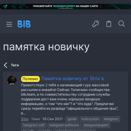
памятка новичку
Теги
Памятка новичку от Strix'a
Полезно
Приветствую :) тебя о начинающий гуру массовой
рассылки и инвайта! Сейчас Талисман сообщества
blb.team, а по совместительству сотрудник службы
поддержки даст вам очень хорошую вводную
информацию, о том "что как"? и "что куда". Предлагаю
сразу перейти из разряда "официального общения (вы)",
в...
Strix
Тема
16 Сен 2021
guide
instruction
telegram
telegram soft
telegram software
telegramexpert