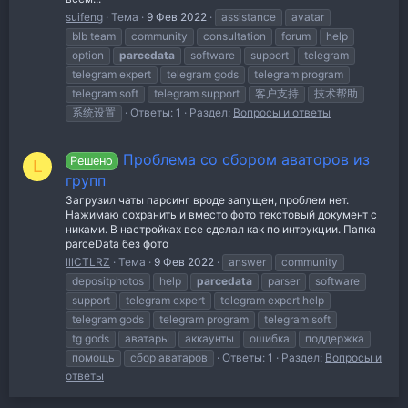
suifeng
Тема
9 Фев 2022
assistance
avatar
blb team
community
consultation
forum
help
option
parcedata
software
support
telegram
telegram expert
telegram gods
telegram program
telegram soft
telegram support
客户支持
技术帮助
系统设置
Ответы: 1
Раздел:
Вопросы и ответы
Проблема со сбором аваторов из
Решено
L
групп
Загрузил чаты парсинг вроде запущен, проблем нет.
Нажимаю сохранить и вместо фото текстовый документ с
никами. В настройках все сделал как по интрукции. Папка
parceData без фото
lllCTLRZ
Тема
9 Фев 2022
answer
community
depositphotos
help
parcedata
parser
software
support
telegram expert
telegram expert help
telegram gods
telegram program
telegram soft
tg gods
аватары
аккаунты
ошибка
поддержка
помощь
сбор аватаров
Ответы: 1
Раздел:
Вопросы и
ответы