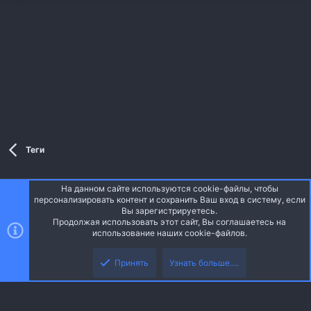
Теги
На данном сайте используются cookie-файлы, чтобы
Style and add-ons by ThemeHouse
персонализировать контент и сохранить Ваш вход в систему, если
Перевод от Jumuro ®
Вы зарегистрируетесь.
Ширина
Запросы
12
Время
0.0323s
Память
3.25MB
Продолжая использовать этот сайт, Вы соглашаетесь на
использование наших cookie-файлов.
Верх
Низ
Russian (RU)
Принять
Узнать больше.…
Обратная связь
Условия и правила
Политика конфиденциальности
R
Помощь
Главная
S