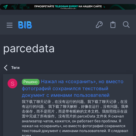
parcedata
Теги
Нажал на «сохранить», но вместо
Решено
S
фотографий сохранился текстовый
документ с именами пользователей
我下载了聊天记录，在没有运行的问题。我下载了聊天记录，在没
有运行的问题。 我下载了聊天解析，好像在运行，没有问题。我单
击保存，而不是照片，而是带有昵称的文本文档。我按照指示在设
置中完成了所有操作。没有照片的 parceData 文件夹 Я скачал
анализатор чатов, кажется, он работает без проблем. Я
нажал на «сохранить», но вместо фотографий сохранился
текстовый документ с именами пользователей. Я следовал
всем...