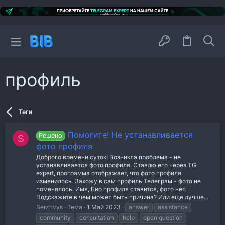
профиль
Теги
Помогите! Не устанавливается
Решено
S
фото профиля
Доброго времени суток! Возникла проблема - не
устанавливается фото профиля. Ставлю его через TG
expert, программа отображает, что фото профиля
изменилось. Захожу в сам профиль Телеграм - фото не
поменялось. Имя, Био профиля ставится, фото нет.
Подскажите в чем может быть причина? Или еще лучше...
Serzhvys
Тема
1 Май 2023
answer
assistance
community
consultation
help
open question