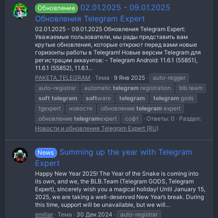
02.01.2025 - 09.01.2025
Обновление
Обновления Telegram Expert
02.01.2025 - 09.01.2025 Обновления Telegram Expert:
Уважаемые пользователи, мы рады представить вам
крутые обновления, которые откроют перед вами новые
горизонты работы в Telegram! Новые версии Telegram для
регистрации аккаунтов: - Telegram Android: 11.6.1 (55851),
11.6.1 (55852), 11.6.1...
PAKETA_TELEGRAM
Тема
9 Янв 2025
auto-regger
auto-registrar
automatic
telegram
registration
blb team
soft
telegram
soft
ware
telegram
telegram
gods
tgexpert
новости
обновление
telegram
expert
обновление
telegram
expert
софт
Ответы: 0
Раздел:
Новости и обновления Telegram Expert (RU)
Summing up the year with Telegram
News
Expert
Happy New Year 2025! The Year of the Snake is coming into
its own, and we, the BLB.Team (Telegram GODS, Telegram
Expert), sincerely wish you a magical holiday! Until January 15,
2025, we are taking a well-deserved New Year’s break. During
this time, support will be unavailable, but we will...
emiliar
Тема
30 Дек 2024
auto-registrar