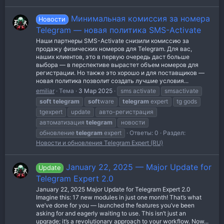
Минимальная комиссия за номера
Новости
Telegram — новая политика SMS-Activate
Наши партнеры SMS-Activate снизили комиссию за
продажу физических номеров для Telegram. Для вас,
наших клиентов, это в первую очередь даст больше
выбора — в перспективе вырастет объем номеров для
регистрации. Но также это хорошо и для поставщиков —
новая политика позволит создать лучшие условия...
emiliar
Тема
3 Мар 2025
sms activate
smsactivate
soft
telegram
soft
ware
telegram
expert
tg gods
tgexpert
update
авто-регистрация
автоматизация
telegram
новости
обновление
telegram
expert
Ответы: 0
Раздел:
Новости и обновления Telegram Expert (RU)
January 22, 2025 — Major Update for
Update
Telegram Expert 2.0
January 22, 2025 Major Update for Telegram Expert 2.0
Imagine this: 17 new modules in just one month! That’s what
we’ve done for you — launched the features you’ve been
asking for and eagerly waiting to use. This isn’t just an
upgrade; it’s a revolutionary approach to your workflow. Now...