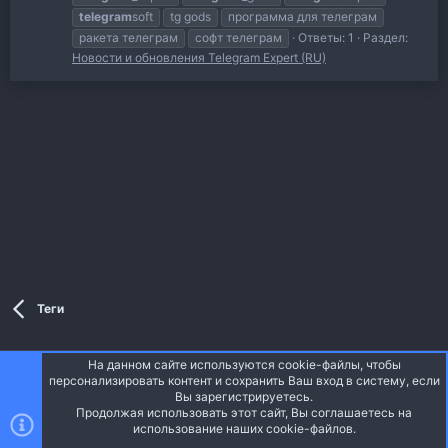
telegram
soft
tg gods
программа для телеграм
ракета телеграм
софт телеграм
Ответы: 1
Раздел:
Новости и обновления Telegram Expert (RU)
Теги
На данном сайте используются cookie-файлы, чтобы
Style and add-ons by ThemeHouse
персонализировать контент и сохранить Ваш вход в систему, если
Перевод от Jumuro ®
Вы зарегистрируетесь.
Ширина
Запросы
13
Время
0.0477s
Память
3.61MB
Продолжая использовать этот сайт, Вы соглашаетесь на
использование наших cookie-файлов.
Верх
Низ