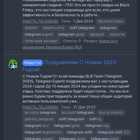
невероятной скидкой −75%! Это не просто скидка на Black
Friday, это настоящее сокровище для всех, кто ценит
эффективность и безопасность в работе...
PAKETA_TELEGRAM
Тема
1 Дек 2024
blb team news
dolphin
dolphin anty
soft
telegram
telegram
telegram
expert
telegram
gods
tgexpert
новости
телеграм эксперт
Ответы: 0
Раздел:
Новости и
обновления Telegram Expert (RU)
Поздравляем С Новым 2024
Новости
Годом!
С Новым Годом! От всей команды BLB.Team (Telegram
GODS, Telegram Expert) поздравляем вас с наступающим
2024 годом! До 15 января 2024 мы уходим на новогодний
отдых, поэтому поддержка будет недоступна… Но мы все
равно будем приглядывать за вами! Наша общая аудитория
активных пользователей уже...
PAKETA_TELEGRAM
Тема
31 Дек 2023
acconts
telegram
account
telegram
buy accounts
paketa_telegram
soft
telegram
soft
tg
telegram
acc
telegram
gods
telegram
reg
telegram
registration
telegram
soft
telegram
soft
2.0
telegram
_expert
telegram
_gods
telegram
expert