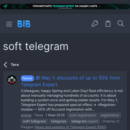
soft telegram
Теги
🎁 May 1: discounts of up to 50% from
News
Telegram Expert
Colleagues, happy Spring and Labor Day! Real efficiency is not
about manually managing hundreds of accounts. It is about
building a system once and getting stable results. For May 1,
Telegram Expert has prepared special offers: 🔹 «Registrar»
module — 50% off Account registration with...
emiliar
Тема
1 Май 2026
auto registration
registration
soft
telegram
telegram
telegram
expert
Ответы: 0
Раздел:
News and updates of Telegram Expert (ENG)