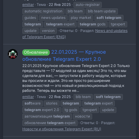
emiliar
Тема
22 Янв 2025
auto-registrar
automatic registration
blb team
blb team update
guides
news updates
play market
soft
telegram
telegram
telegram
expert
telegram
gods
tgexpert
update
version
Ответы: 0
Раздел:
News and updates
of Telegram Expert (ENG)
22.01.2025 — Крупное
Обновление
обновление Telegram Expert 2.0
22.01.2025 Крупное обновление Telegram Expert 2.0 Только
представьте — 17 модулей за один месяц! Это то, что мы
сделали для вас, — запустили в работу модули, которые
вы просили и ждали. Это не просто расширение
возможностей — это новый и революционный подход к
работе. Теперь вы можете не...
emiliar
Тема
22 Янв 2025
blb team
soft
telegram
soft
ware
stories
telegram
telegram
expert
telegram
expert 2.0
tg gods
tgexpert
update
автоматизация
telegram
новости
обновление
telegram
expert
Ответы: 0
Раздел:
Новости и обновления Telegram Expert (RU)