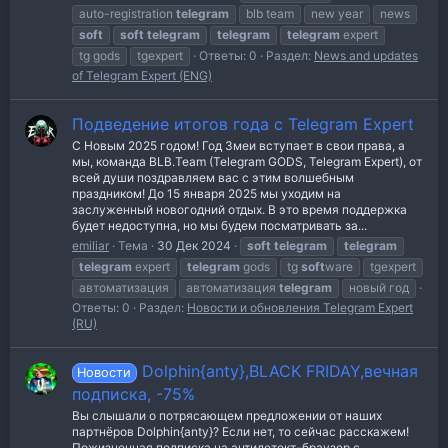
auto-registration
telegram
blb team
new year
news
soft
soft
telegram
telegram
telegram
expert
tg gods
tgexpert
Ответы: 0
Раздел:
News and updates
of Telegram Expert (ENG)
Подведение итогов года с Telegram Expert
С Новым 2025 годом! Год Змеи вступает в свои права, а
мы, команда BLB.Team (Telegram GODS, Telegram Expert), от
всей души поздравляем вас с этим волшебным
праздником! До 15 января 2025 мы уходим на
заслуженный новогодний отдых. В это время поддержка
будет недоступна, но мы будем посматривать за...
emiliar
Тема
30 Дек 2024
soft
telegram
telegram
telegram
expert
telegram
gods
tg
soft
ware
tgexpert
автоматизация
автоматизация
telegram
новый год
Ответы: 0
Раздел:
Новости и обновления Telegram Expert
(RU)
Dolphin{anty},BLACK FRIDAY,вечная
Новости
подписка, -75%
Вы слышали о потрясающем предложении от наших
партнёров Dolphin{anty}? Если нет, то сейчас расскажем!
Пожизненная подписка на антидетект-браузер с