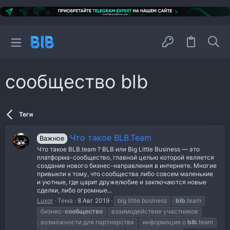
сообщество blb
Теги
Что такое BLB.Team
Важное
Что такое BLB.team ? BLB или Big Little Business — это
платформа-сообщество, главной целью которой является
создание нового бизнес-направления в интернете. Многие
привыкли к тому, что сообщества либо совсем маленькие
и уютные, где царит дружелюбие и заключаются новые
сделки, либо огромные...
Luxor
Тема
8 Авг 2019
big little business
blb
.team
бизнес-
сообщество
взаимодействие участников
возможности для партнерства
информация о
blb
.team