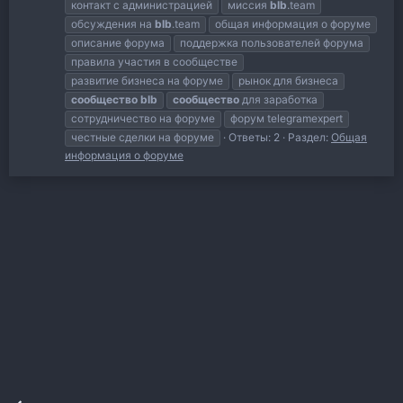
контакт с администрацией
миссия
blb
.team
обсуждения на
blb
.team
общая информация о форуме
описание форума
поддержка пользователей форума
правила участия в сообществе
развитие бизнеса на форуме
рынок для бизнеса
сообщество
blb
сообщество
для заработка
сотрудничество на форуме
форум telegramexpert
честные сделки на форуме
Ответы: 2
Раздел:
Общая
информация о форуме