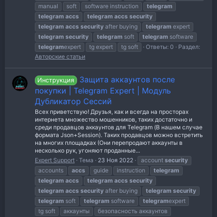
manual
soft
software instruction
telegram
telegram
accs
telegram
accs
security
telegram
accs
security
after buying
telegram
expert
telegram
security
telegram
soft
telegram
software
telegram
expert
tg expert
tg soft
Ответы: 0
Раздел:
Авторские статьи
Защита аккаунтов после
Инструкция
покупки | Telegram Expert | Модуль
Дубликатор Сессий
Всех приветствую! Друзья, как и всегда на просторах
интернета множество мошенников, таких достаточно и
среди продавцов аккаунтов для Telegram (В нашем случае
формата Json+Session). Таких продавцов можно встретить
на многих площадках (Они перепродают аккаунты в
несколько рук, угоняют проданные...
Expert Support
Тема
23 Ноя 2022
account
security
accounts
accs
guide
instruction
telegram
telegram
accs
telegram
accs
security
telegram
accs
security
after buying
telegram
security
telegram
soft
telegram
software
telegram
expert
tg soft
аккаунты
безопасность аккаунтов