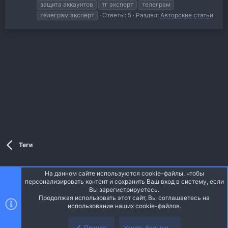
защита аккаунтов
тг эксперт
телеграм
телеграм эксперт
Ответы: 5
Раздел:
Авторские статьи
Теги
На данном сайте используются cookie-файлы, чтобы
Style and add-ons by ThemeHouse
персонализировать контент и сохранить Ваш вход в систему, если
Перевод от Jumuro ®
Вы зарегистрируетесь.
Ширина
Запросы
12
Время
0.0332s
Память
3.28MB
Продолжая использовать этот сайт, Вы соглашаетесь на
использование наших cookie-файлов.
Верх
Низ
Russian (RU)
Принять
Узнать больше.…