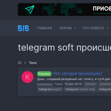
ГЛАВНАЯ
ФОРУМ
ЧТО НОВОГО
telegram soft проис
Теги
Что сегодня произошло?
Решено
K
Дека , создавай резервный чат, телегу, и т.д И дай
kolomenko
Тема
18 Дек 2019
answer
assista
telegram
expert
telegram
expert help
telegra