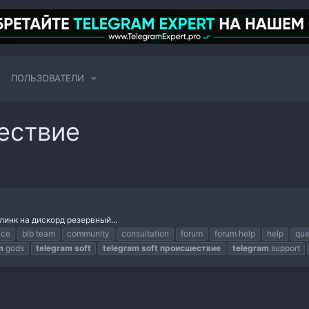
ПОЛЬЗОВАТЕЛИ
шествие
 линк на дискорд резервный...
nce
blb team
community
consultation
forum
forum help
help
que
m
gods
telegram
soft
telegram
soft
происшествие
telegram
support