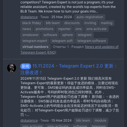
competitors? Telegram Expert is not just a program; it’s your
reliable assistant, created by the world’s top experts from the
BLB Team. We know how to turn your goals into...
disbalance
Тема
25 Ноя 2024
auto-registration
black friday
blb team
discounts
inviting
mailing
news
promotions
reporter
sms
sms activate
smsbower
software
sphere
telegram
telegram expert
telegram soft
telegram software
virtual
numbers
Ответы: 1
Раздел:
News and updates of
Telegram Expert (ENG)
15.11.2024 - Telegram Expert 2.0 更新：
新闻
注册改进！
2024年11月15日 Telegram-Expert 2.0 更新 我们很高兴宣布
Telegram-Expert的最新更新！得益于改进的模块，注册过程现在
更快速、更可靠，SMS验证码的发送成功率提高，同时在SMS-
Activate服务中，号码的即时取消也已得到增强。此外，
Telegram-Expert用户的超限处罚也做了调整！ 新功能： - 改进的
注册模块： SMS验证码发送成功率提高 - 即时号码自动取消：
SMS-Activate上的号码现在会在没有延迟的情况下自动取消 - 简
化处罚： 对Telegram-Expert用户超限处罚进行了调整，减少了惩
罚 -...
disbalance
Тема
15 Ноя 2024
blb team
module
sms activate
sms-activate
software
telegram