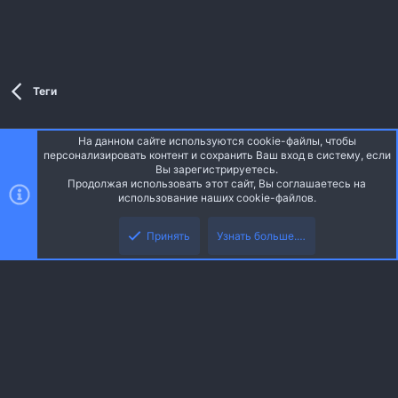
Теги
На данном сайте используются cookie-файлы, чтобы
Style and add-ons by ThemeHouse
персонализировать контент и сохранить Ваш вход в систему, если
Перевод от Jumuro ®
Вы зарегистрируетесь.
Ширина
Запросы
13
Время
0.0371s
Память
3.47MB
Продолжая использовать этот сайт, Вы соглашаетесь на
использование наших cookie-файлов.
Верх
Низ
Russian (RU)
Принять
Узнать больше.…
Обратная связь
Условия и правила
Политика конфиденциальности
R
Помощь
Главная
S
S