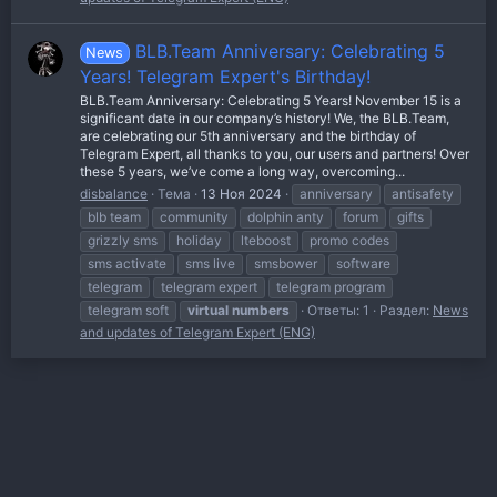
BLB.Team Anniversary: Celebrating 5
News
Years! Telegram Expert's Birthday!
BLB.Team Anniversary: Celebrating 5 Years! November 15 is a
significant date in our company’s history! We, the BLB.Team,
are celebrating our 5th anniversary and the birthday of
Telegram Expert, all thanks to you, our users and partners! Over
these 5 years, we’ve come a long way, overcoming...
disbalance
Тема
13 Ноя 2024
anniversary
antisafety
blb team
community
dolphin anty
forum
gifts
grizzly sms
holiday
lteboost
promo codes
sms activate
sms live
smsbower
software
telegram
telegram expert
telegram program
telegram soft
virtual
numbers
Ответы: 1
Раздел:
News
and updates of Telegram Expert (ENG)