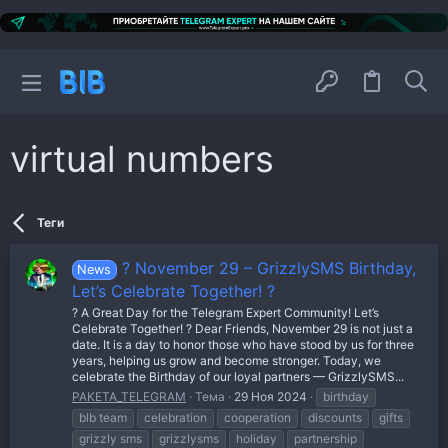
virtual numbers
Теги
? November 29 – GrizzlySMS Birthday,
News
Let’s Celebrate Together! ?
? A Great Day for the Telegram Expert Community! Let’s
Celebrate Together! ? Dear Friends, November 29 is not just a
date. It is a day to honor those who have stood by us for three
years, helping us grow and become stronger. Today, we
celebrate the Birthday of our loyal partners — GrizzlySMS...
PAKETA_TELEGRAM
Тема
29 Ноя 2024
birthday
blb team
celebration
cooperation
discounts
gifts
grizzly sms
grizzlysms
holiday
partnership