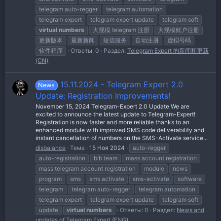
telegram auto-regger
telegram automation
telegram expert
telegram expert update
telegram soft
virtual
numbers
大规模 telegram 注册
大规模账户注册
更新版本
最新新闻
短信服务
自动注册
虚拟号码
软件程序
Ответы: 0
Раздел:
Telegram Expert 的新闻和更新
(CN)
15.11.2024 - Telegram Expert 2.0
News
Update: Registration Improvements!
November 15, 2024 Telegram-Expert 2.0 Update We are
excited to announce the latest update to Telegram-Expert!
Registration is now faster and more reliable thanks to an
enhanced module with improved SMS code deliverability and
instant cancellation of numbers on the SMS-Activate service...
disbalance
Тема
15 Ноя 2024
auto-regger
auto-registration
blb team
mass account registration
mass telegram account registration
module
news
program
sms
sms activate
sms-activate
software
telegram
telegram auto-regger
telegram automation
telegram expert
telegram expert update
telegram soft
update
virtual
numbers
Ответы: 0
Раздел:
News and
updates of Telegram Expert (ENG)