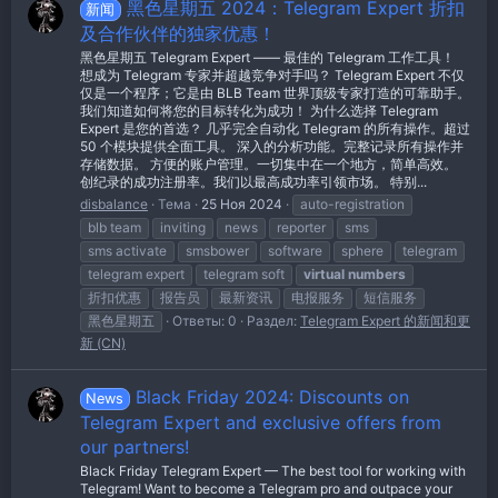
黑色星期五 2024：Telegram Expert 折扣
新闻
及合作伙伴的独家优惠！
黑色星期五 Telegram Expert —— 最佳的 Telegram 工作工具！
想成为 Telegram 专家并超越竞争对手吗？ Telegram Expert 不仅
仅是一个程序；它是由 BLB Team 世界顶级专家打造的可靠助手。
我们知道如何将您的目标转化为成功！ 为什么选择 Telegram
Expert 是您的首选？ 几乎完全自动化 Telegram 的所有操作。超过
50 个模块提供全面工具。 深入的分析功能。完整记录所有操作并
存储数据。 方便的账户管理。一切集中在一个地方，简单高效。
创纪录的成功注册率。我们以最高成功率引领市场。 特别...
disbalance
Тема
25 Ноя 2024
auto-registration
blb team
inviting
news
reporter
sms
sms activate
smsbower
software
sphere
telegram
telegram expert
telegram soft
virtual
numbers
折扣优惠
报告员
最新资讯
电报服务
短信服务
黑色星期五
Ответы: 0
Раздел:
Telegram Expert 的新闻和更
新 (CN)
Black Friday 2024: Discounts on
News
Telegram Expert and exclusive offers from
our partners!
Black Friday Telegram Expert — The best tool for working with
Telegram! Want to become a Telegram pro and outpace your