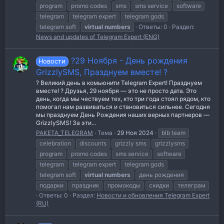
program
promo codes
sms
sms service
software
telegram
telegram expert
telegram gods
telegram soft
virtual
numbers
Ответы: 0
Раздел:
News and updates of Telegram Expert (ENG)
?29 Ноября - День рождения
Новости
GrizzlySMS, Празднуем вместе! ?
? Великий день в комьюнити Telegram Expert! Празднуем
вместе! ? Друзья, 29 ноября — это не просто дата. Это
день, когда мы чествуем тех, кто три года стоял рядом, кто
помогал нам развиваться и становиться сильнее. Сегодня
мы празднуем День Рождения наших верных партнеров —
GrizzlySMS! За эти...
PAKETA_TELEGRAM
Тема
29 Ноя 2024
blb team
celebration
discounts
grizzly sms
grizzlysms
program
promo codes
sms service
software
telegram
telegram expert
telegram gods
telegram soft
virtual
numbers
день рождения
подарки
праздник
промокоды
скидки
телеграм
Ответы: 0
Раздел:
Новости и обновления Telegram Expert
(RU)