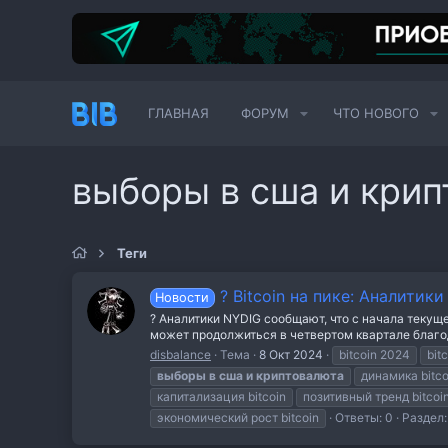
ГЛАВНАЯ
ФОРУМ
ЧТО НОВОГО
выборы в сша и кри
Теги
? Bitcoin на пике: Аналитик
Новости
? Аналитики NYDIG сообщают, что с начала текущ
может продолжиться в четвертом квартале благод
disbalance
Тема
8 Окт 2024
bitcoin 2024
bit
выборы
в
сша
и
криптовалюта
динамика bitco
капитализация bitcoin
позитивный тренд bitcoi
экономический рост bitcoin
Ответы: 0
Раздел