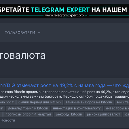
ПОЛЬЗОВАТЕЛИ
птовалюта
и NYDIG отмечают рост на 49,2% с начала года — что жд
его года Bitcoin продемонстрировал впечатляющий рост на 49,2%, став ли
аря нескольким важным факторам. Период с октября по декабрь традицион
coin рост
бычий период для bitcoin
в
лияние
в
ыборов на bitcoin
в
осста
in
дональд трамп
и
bitcoin
и
нвестиции
в
криптовалюту
и
нвесторы
в
n
прогнозы bitcoin 4 квартал
рекорды bitcoin
рынок криптовалют
фа
:
Новости